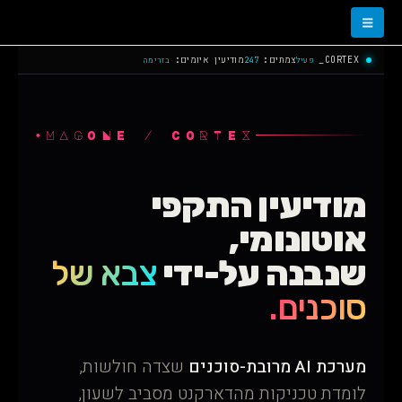
CORTEX_
צמתים:
מודיעין איומים:
פעיל
247
בזרימה
MAGONE / CORTEX
מודיעין התקפי
אוטונומי,
שנבנה על-ידי
צבא של
סוכנים.
מערכת AI מרובת-סוכנים
שצדה חולשות,
לומדת טכניקות מהדארקנט מסביב לשעון,