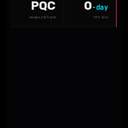
PQC
0
-day
צינור גילוי
מוכן לעידן הקוונטי