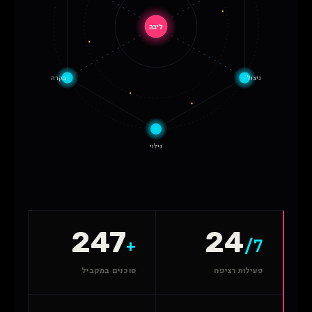
ליבה
ניצול
בקרה
גילוי
247
24
+
/7
פעילות רציפה
סוכנים במקביל