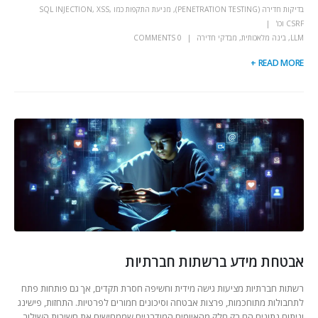
בדיקות חדירה (PENETRATION TESTING)
,
מניעת התקפות כמו SQL INJECTION, XSS,
CSRF וכו'
LLM
,
בינה מלאכותית
,
מבדקי חדירה
0 COMMENTS
READ MORE +
אבטחת מידע ברשתות חברתיות
רשתות חברתיות מציעות גישה מידית וחשיפה חסרת תקדים, אך גם פותחות פתח
לתחבולות מתוחכמות, פרצות אבטחה וסיכונים חמורים לפרטיות. התחזות, פישינג
וניתוח נתונים הם רק חלק מהאיומים המודרניים שממחישים את חשיבות השילוב