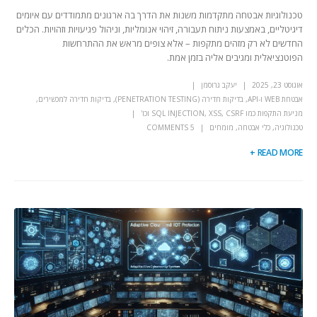
טכנולוגיות אבטחה מתקדמות משנות את הדרך בה ארגונים מתמודדים עם איומים
דיגיטליים, באמצעות ניתוח תעבורה, זיהוי אנומליות, וניהול פגיעויות וזהויות. הכלים
החדשים לא רק מזהים מתקפות – אלא צופים מראש את ההתרחשות
הפוטנציאלית ומגיבים אליה בזמן אמת.
אוגוסט 23, 2025
יעקב גרוסמן
אבטחת WEB ו-API
,
בדיקות חדירה (PENETRATION TESTING)
,
בדיקות חדירה למכשירים
,
מניעת התקפות כמו SQL INJECTION, XSS, CSRF וכו'
טכנולוגיה
,
כלי אבטחה
,
מומחים
5 COMMENTS
READ MORE +