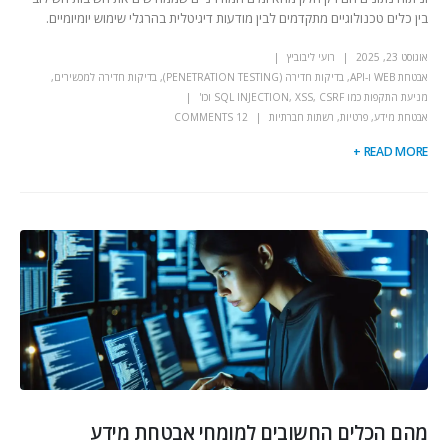
בין כלים טכנולוגיים מתקדמים לבין מודעות דיגיטלית בהרגלי שימוש יומיומיים.
אוגוסט 23, 2025
רועי ליבוביץ
אבטחת WEB ו-API
,
בדיקות חדירה (PENETRATION TESTING)
,
בדיקות חדירה למכשירים
,
מניעת התקפות כמו SQL INJECTION, XSS, CSRF וכו'
אבטחת מידע
,
פרטיות
,
רשתות חברתיות
12 COMMENTS
READ MORE +
מהם הכלים החשובים למומחי אבטחת מידע