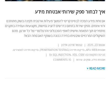
איך לבחור ספק שירותי אבטחת מידע
אבטחת מידע הפכה לבסיס קריטי להמשך פעילות ארגונית תקינה בשוק מתוחכם
ורווי איומים. ספקי שירות בתחום נדרשים להציג גמישות, מקצועיות ועמידה בתקנים
מחמירים תוך התאמה אישית לאופי הטכנולוגי והרגולטורי של כל ארגון. מהם
השיקולים המרכזיים שיבטיחו בחירה נכונה בשותף האבטחה הבא?
אוגוסט 23, 2025
שמואל אדלמן אדלמן
אבטחת WEB ו-API
,
בדיקות חדירה (PENETRATION TESTING)
,
בדיקות חדירה למכשירים
,
מניעת התקפות כמו SQL INJECTION, XSS, CSRF וכו'
אבטחת מידע
,
ספקים
,
שירות
10 COMMENTS
READ MORE +