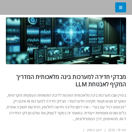
מבדקי חדירה למערכות בינה מלאכותית המדריך
המקיף לאבטחת LLM
בעידן שבו מערכות בינה מלאכותית הופכות לליבת התשתיות העסקיות והקריטיות,
האקרים מצאו וקטור תקיפה חדש לגמרי. מבדקי חדירה למערכות AI אינם רק
"פנטסט רגיל עם בוט" – זוהי דיסציפלינה חדשה לחלוטין, הדורשת חשיבה אחרת,
כלים שונים ומומחיות ייעודית. במאמר זה נסקור לעומק את עולם מבדקי החדירה
ל-AI: מהאיומים, דרך המתודולוגיות,...
מאי 18, 2026
יעקב גרוסמן