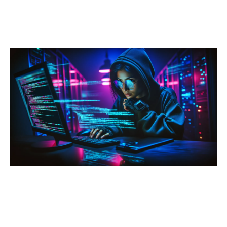
משאבי החברה
צור קשר
בואו לעבוד אצלנו
על עצמנו
מוצרי החברה
קשרי משקיעים
בלוג וחדשות
קטגוריות מומלצות
מאג דיגיטל
אבטחת Web ו-API
אבטחת תחנות קצה
ניהול סיכונים
אבטחת מידע
בדיקות חדירה