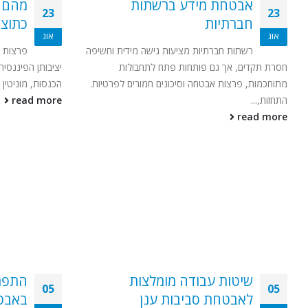
אבטחת מידע ברשתות
מהם ה
23
23
חברתיות
כתוצ
אוג
אוג
רשתות חברתיות מציעות גישה מידית וחשיפה
פרצות א
חסרת תקדים, אך גם פותחות פתח לתחבולות
יציבותן הפיננסי
מתוחכמות, פרצות אבטחה וסיכונים חמורים לפרטיות.
הכנסות, מוניטין וש
התחזות,...
read more
read more
שיטות עבודה מומלצות
05
05
לאבטחת סביבות ענן
באבט