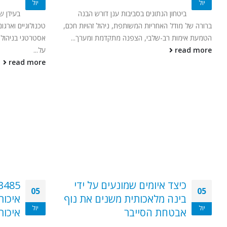
יול
יול
ביטחון הנתונים בסביבות ענן דורש הבנה
בעידן ש
ברורה של מודל האחריות המשותפת, ניהול זהויות חכם,
הטמעת אימות רב-שלבי, הצפנה מתקדמת ומערך...
אסטרטגי בניהול 
read more
על...
read more
כיצד איומים שמונעים על ידי
05
05
תחומי השירות שלנו
בינה מלאכותית משנים את נוף
איכות
יול
יול
אבטחת הסייבר
איכות
אבטחת רשתות
התמודדות עם אירועים
אבטחת יישומים
אבטחת מידע פיזית