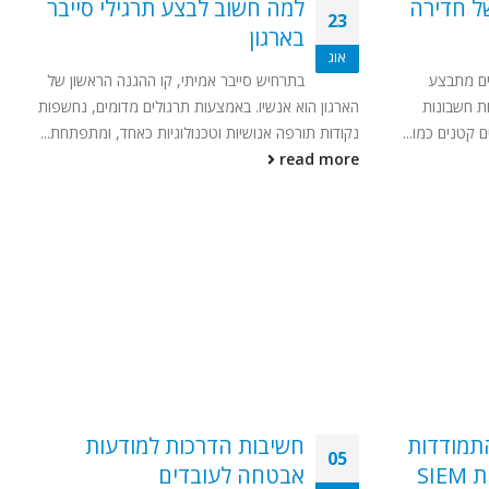
ל חדירה
למה חשוב לבצע תרגילי סייבר
23
בארגון
אוג
ים מתבצע
בתרחיש סייבר אמיתי, קו ההגנה הראשון של
ת חשבונות
הארגון הוא אנשיו. באמצעות תרגולים מדומים, נחשפות
 קטנים כמו...
נקודות תורפה אנושיות וטכנולוגיות כאחד, ומתפתחת...
read more
התמודדות
חשיבות הדרכות למודעות
05
עם אירועים – מערכות SIEM
אבטחה לעובדים