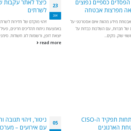
פסדים כספיים נפוצים
כיצד לאתר עקבות ש
23
אה מפרצות אבטחה
לשרתים
אוג
בטחת מידע מהוות איום אסטרטגי על
זיהוי מוקדם של חדירות לשרת
ת של חברות, עם השלכות כבדות על
באמצעות ניתוח תהליכים חריגים, פעילו
ווי שוק. נזקים...
יוצאת דופן, ורשומות לוג חשודות. סימנים
read more
התפתחות תפקיד ה-CISO
ניטור, זיהוי תגובה ו
05
חת הארגונים