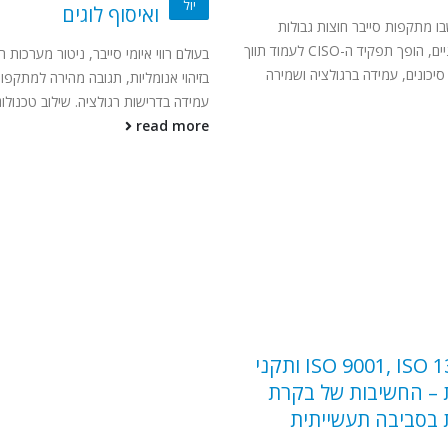
יול
ואיסוף לוגים
בו מתקפות סייבר חוצות גבולות
טכנולוגיים וארגוניים, הופך תפקיד ה-CISO לעמוד תווך
בעולם רווי איומי סייבר, ניטור מערכות
סיכונים, עמידה ברגולציה ושמירה
בזיהוי אנומליות, תגובה מהירה למתקפ
עמידה בדרישות רגולציה. שילוב טכנולוגיו
read more
ISO 9001, ISO 13485 ותקני
משאבי החברה
 – החשיבות של בקרת
 בסביבה תעשייתית
צור קשר
מוצרי החברה
בואו לעבוד אצלנו
קשרי משקיעים