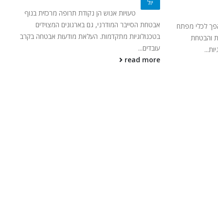
יול
טעויות אנוש הן נקודת תרופה מרכזית בנוף
אבטחת הסייבר המודרני, גם בארגונים המצוידים
 הפך לכלי מפתח
בטכנולוגיות מתקדמות. העלאת מודעות אבטחה בקרב
ות והבטחת
עובדים...
ת...
read more
קטגוריות מומלצות
מאג דיגיטל
ניהול סיכונים
אבטחת Web ו-API
אבטחת מידע