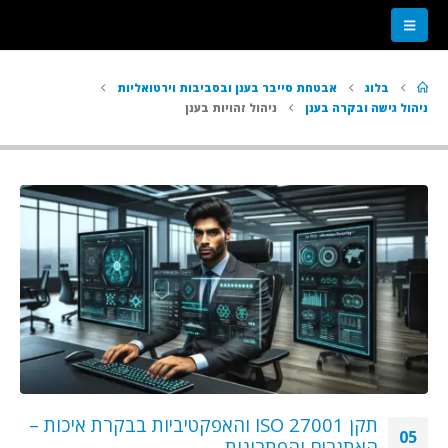
בלוג
אבטחת סייבר בענן ובסביבות וירטואליות
ניהול גישה ובקרה בענן
ניהול זהויות בענן
תחומי השירות שלנו
אבטחת רשתות
אבטחת יישומים
ניהול זהויות וגישה
התמודדות עם אירועים
אבטחת מידע פיזית
כלים וטכנולוגיות נלווים
תקן ISO 27001 והאפקטיביות בבקרת איכות –
05
האתגרים והפתרונות
משאבי החברה