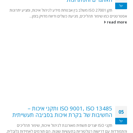
יול
צור קשר
תקן ISO 27001 משלב בין אבטחת מידע לניהול איכות, ומציע יתרונות
בואו לעבוד אצלנו
אסטרטגיים כמו שיפור תהליכים, מניעת כשלים ודיווח מדויק בזמן...
על עצמנו
read more
מוצרי החברה
קשרי משקיעים
בלוג וחדשות
קטגוריות מומלצות
מאג דיגיטל
אבטחת Web ו-API
אבטחת תחנות קצה
ניהול סיכונים
אבטחת מידע
בדיקות חדירה
ISO 9001, ISO 13485 ותקני איכות –
05
החשיבות של בקרת איכות בסביבה תעשייתית
יול
תקני ISO יוצרים תשתית מאורגנת לניהול איכות, שיפור תהליכים
והתמודדות עם דרישות רגולטוריות בתעשיות שונות. הם תורמים לאחידות גלובלית,