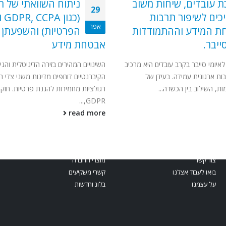
 עובדים, שיחות משוב
ניתוח השוואתי של רג
29
כים לשיפור תרבות
(כג
אפר
ת המידע וההתמודדות
הפרטיות) והשפעתן ע
ייבר.
אבטחת מידע
איומי סייבר בקרב עובדים היא מרכיב
השינויים המהירים בזירה הדיגיטלית והגיד
ות ארגונית עמידה. בעידן של
הקיברנטיים דוחפים מדינות משני צדי ה
, השילוב בין הכשרה...
רגולציות מחמירות להגנת פרטיות. חוקי
GDPR,...
read more
משאבי החברה
צור קשר
מוצרי החברה
בואו לעבוד אצלנו
קשרי משקיעים
על עצמנו
בלוג וחדשות