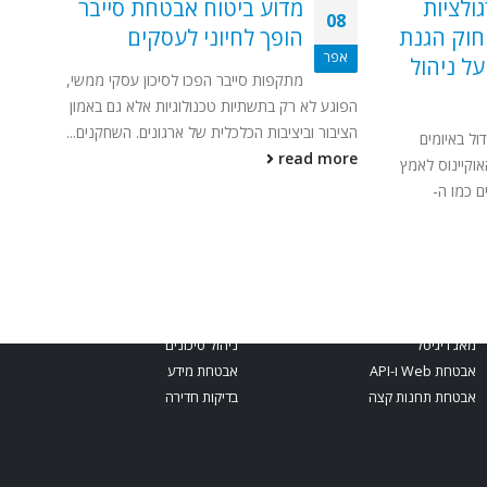
ולציות
מדוע ביטוח אבטחת סייבר
08
ון GDPR, CCPA וחוק הגנת
הופך לחיוני לעסקים
אפר
ל ניהול
מתקפות סייבר הפכו לסיכון עסקי ממשי,
הפוגע לא רק בתשתיות טכנולוגיות אלא גם באמון
הציבור וביציבות הכלכלית של ארגונים. השחקנים...
ול באיומים
read more
אוקיינוס לאמץ
ם כמו ה-
קטגוריות מומלצות
מאג דיגיטל
ניהול סיכונים
אבטחת Web ו-API
אבטחת מידע
אבטחת תחנות קצה
בדיקות חדירה