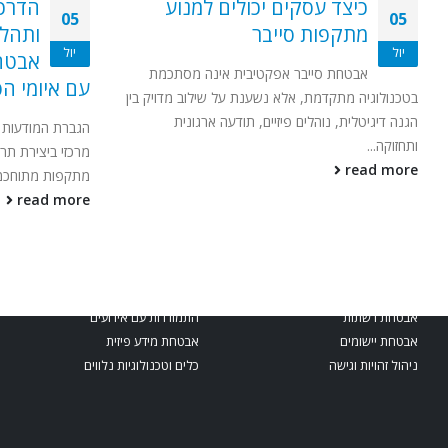
כיצד עסקים יכולים למנוע
הדרכת
05
05
מתקפות סייבר
ותהלי
יול
יול
אבטח
אבטחת סייבר אפקטיבית אינה מסתכמת
עם איומי הס
בטכנולוגיה מתקדמת, אלא נשענת על שילוב מדויק בין
הגנה דיגיטלית, נוהלים פיזיים, תודעה ארגונית
הגברת המודעות ל
ותחזוקה...
מרכזי ביצירת תרב
read more
מתקפות מתוחכמות
read more
תחומי השירות שלנו
אבטחת רשתות
התמודדות עם אירועים
אבטחת יישומים
אבטחת מידע פיזית
ניהול זהויות וגישה
כלים וטכנולוגיות נלווים