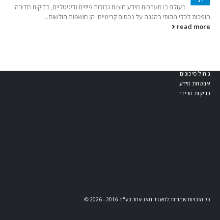
בלוג וחדשות
בעולם בו מערכות מידע חוצות גבולות פיזיים ודיגיטליים, בדיקות חדירה
הופכות לכלי מהותי בהגנה על נכסים קריטיים. הן חושפות חולשות...
read more
קטגוריות מומלצות
מאג דיגיטל
אבטחת Web ו-API
אבטחת תחנות קצה
ניהול סיכונים
אבטחת מידע
בדיקות חדירה
כל הזכויות שמורות לתאגיד מאג אחד בע"מ 2016 - 2026 ©