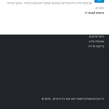
בלוג וחדשות
אבטחת מידע לא אחידות הופכות אותם לפגיעים במיוחד. איסוף ושידור
נתונים...
read more
קטגוריות מומלצות
מאג דיגיטל
אבטחת Web ו-API
אבטחת תחנות קצה
ניהול סיכונים
אבטחת מידע
בדיקות חדירה
כל הזכויות שמורות לתאגיד מאג אחד בע"מ 2016 - 2026 ©