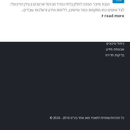
בלוג וחדשות
הגנת סייבר הפכה לחלק בלתי נפרד מניהול ארגונים בעידן הדיגיטלי.
לצד איומים כמו מתקפות כופר ופישינג, דליפות מידע ורשלנות עובדים...
read more
קטגוריות מומלצות
מאג דיגיטל
אבטחת Web ו-API
אבטחת תחנות קצה
ניהול סיכונים
אבטחת מידע
בדיקות חדירה
כל הזכויות שמורות לתאגיד מאג אחד בע"מ 2016 - 2026 ©