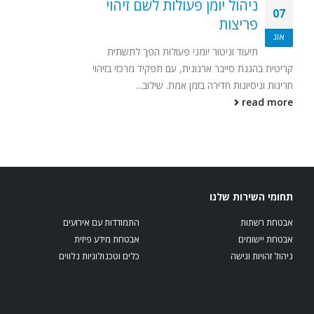
ניהול יומן פעולות לשם זיהוי
07
פריצות
אוג
תיעוד וניטור יומני פעולות הפך לתשתית
קריטית בהגנת סייבר ארגונית, עם תפקיד מרכזי בזיהוי
חריגות וניסיונות חדירה בזמן אמת. שילוב...
read more
תחומי השירות שלנו
אבטחת רשתות
התמודדות עם אירועים
אבטחת יישומים
אבטחת מידע פיזית
ניהול זהויות וגישה
כלים וטכנולוגיות נלווים