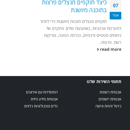
כיצד תוקפים מנצלים פרצות
07
בתוכנה מיושנת
אפר
תוקפים מנצלים תוכנות מיושנות כדי לחדור
למערכות ארגוניות, באמצעות שילוב מתקדם של
ניתוחים סטטיים ודינמיים, הנדסה הפוכה, וסריקות
רשת. פרצות...
read more
תחומי השירות שלנו
אבטחת רשתות
התמודדות עם אירועים
אבטחת יישומים
אבטחת מידע פיזית
ניהול זהויות וגישה
כלים וטכנולוגיות נלווים