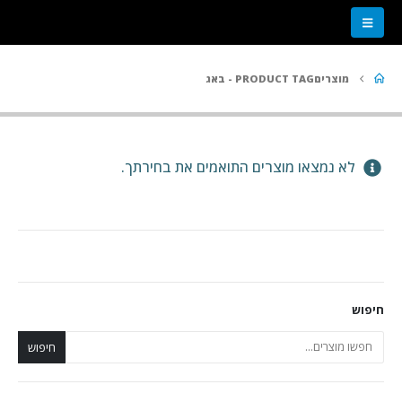
מוצרים
PRODUCT TAG -
באג
תחומי השירות שלנו
לא נמצאו מוצרים התואמים את בחירתך.
אבטחת רשתות
אבטחת יישומים
ניהול זהויות וגישה
התמודדות עם אירועים
אבטחת מידע פיזית
כלים וטכנולוגיות נלווים
חיפוש
משאבי החברה
חיפוש
צור קשר
בואו לעבוד אצלנו
על עצמנו