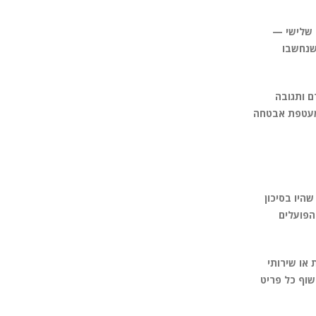
ך שרתים שכבר נפגעו בעבר (pivot attack), או דרך צד שלישי —
ת שנחשבו
ם ותגובה
 מעטפת אבטחה
היו בסיכון
הפועלים
דיות או שירותי
ים מתקדמים כגון גרסאות של EDR, XDR או מערכות SIEM, במטרה לחשוף כל פריט