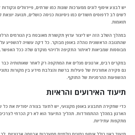
יש לבצע איסוף לוגים ממערכות שונות כמו שרתים, פיירוולים ונקודות
לשים לב לדפוסים חשודים כמו ניסיונות כניסה כושלים, תנועה יוצאת 
תואמות.
שהתגובה הראשונית נוהלה באופן מבוקר. כל דקה עשויה להשפיע על ה
מבוססות שמביאות לאיתור התקיפה ולזיהוי מוקדם שלה ככל האפשר.
במקרים רבים, ארגונים מגלים את המתקפה רק לאחר שאותותיה כבר קיימ
גם סקירה אחורנית של פעילות ברשת והצלבת מידע בין מקורות נתונים
ההשפעות ההרסניות של התוקף.
תיעוד האירועים והראיות
כדי שחקירה תתבצע באופן מקצועי, יש לתעד בצורה יסודית את כל של
הארגון במהלך ההתמודדות. תהליך התיעוד הוא לא רק הכרחי לצרכים מ
מתקפות עתידיות.
תיעוד ראוי כולל איסוף נתונים גולמיים ממערכות אבטחה ארגוניות, ל