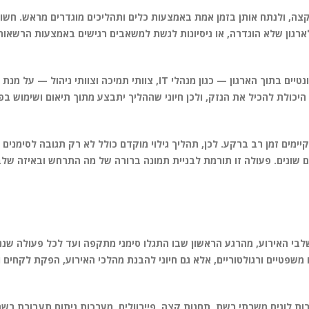
 קצה, ולנתח אותן בזמן אמת באמצעות כלים ותהליכים מוגדרים מראש. חשו
לארגון שלא הוגדרה, או ניסיונות לגשת למשאבים רגישים באמצעות הרשאות
במהלך השלב הזה יש ליצור ערוץ תקשורת מאובטח בין הגורמים הרלוונטיים בתוך הארגון — כגון מנהלי IT, צוותי תמיכה וצוותי ניה
יכולת להכיל את הנזק, ולכן חיוני שההליך יתבצע מתוך תיאום ושימוש ב
ים זמן רב ברקע. לכן, תהליך גילוי מוקדם כולל לא רק תגובה לסימנים מ
 שונים. פעולה זו תורמת לבניית תמונה ברורה של מה התרחש ובאיזה שלב
בי האירוע, מהרגע הראשון שבו התגלו סימני מתקפה ועד לכל פעולה שננ
שפטיים ורגולטוריים, אלא גם חיוני להבנת מהלכי האירוע, הפקת לקחים 
רבות לוגים משרתי רשת, תחנות קצה, פיירוולים, מערכות ניתוח תעבורת רש