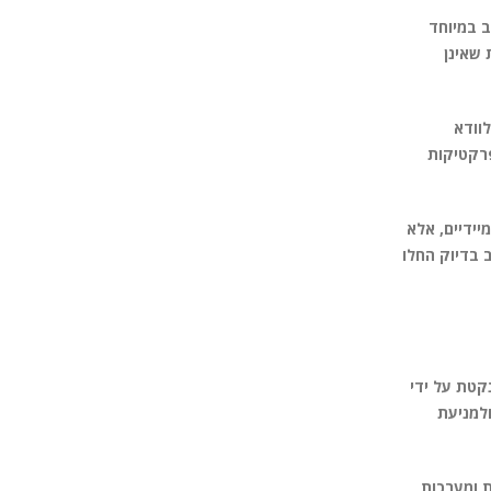
ב במיוחד
 שאינן
ול — על מנת לוודא
פרקטיקות
יידיים, אלא
 בדיוק החלו
קטת על ידי
ולמניעת
ת ומערכות