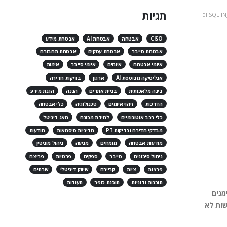
תגיות
CISO
אבטחה
אבטחת AI
אבטחת מידע
אבטחת סייבר
אבטחת עסקים
אבטחת תחבורה
איומי אבטחה
איומים
איומי סייבר
אימות
אנליטיקה מבוססת AI
ארגון
בדיקות חדירה
בינה מלאכותית
בניית אתרים
הגנה
הגנת מידע
הדרכות
זיהוי איומים
טכנולוגיה
כלי אבטחה
כלי רכב אוטונומיים
למידת מכונה
מאג דיגיטל
מבדקי חדירה ובדיקות PT
מדיניות סיסמאות
מודעות
מודעות אבטחה
מומחים
מניעה
ניהול מוניטין
ניהול סיכונים
סייבר
ספקים
פרטיות
פריצה
פרצות
ציות
קריירה
שיווק דיגיטלי
שרתים
תוכנות זדוניות
תוכנת כופר
תעודות
מנים
שות לא