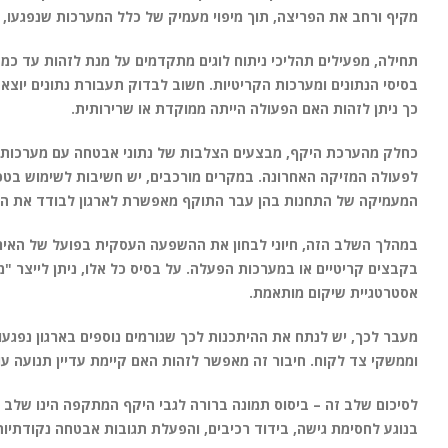
מקיף ורחב את הפריצה, תוך מיפוי מעמיק של כלל המערכות שנפגעו, סו
תחילה, מפעילים תהליכי ניתוח לוגים מתקדמים על מנת לזהות עד כמה
בסיסי הנתונים ומערכות הקריטיות. חשוב לבדוק תעבורת נתונים יוצאת מ
כך ניתן לזהות האם הפעולה הייתה ממוקדת או שרירותית.
כחלק מהערכת היקף, מבצעים הצלבות של נתוני אבטחה עם מערכות נית
לפעולה המזיקה האחרונה. במקרים מורכבים, יש חשיבות לשימוש בטכני
המעמיקה של התחנות בהן עבר התוקף מאפשרת לארגון לבודד את האיז
במהלך השלב הזה, חיוני לבחון את ההשפעה העסקית בפועל של האירוע. 
בקבצים קריטיים או במערכות הפעלה. על בסיס כל אלו, ניתן לייצר "
אסטרטגיית שיקום מותאמת.
מעבר לכך, יש לנתח את ההיתכנות לכך שגורמים נוספים בארגון נפגעו א
וממשקי צד לקוח. חיבור זה מאפשר לזהות האם קיימת עדיין תנועה 
לסיכום שלב זה – ביסוס תמונה ברורה לגבי היקף המתקפה הינו שלב
בנוגע לחסימת גישה, בידוד רכיבים, והפעלת תגובות אבטחה נקודתיו