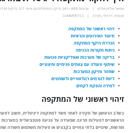
שמואל אדלמן אדלמן
אבטחת WEB ו-API
,
בדיקה והתמודדות עם איומי IOT
,
בדיקות חדירה (TRATION TESTING
אבטחה
,
דיגיטלי
,
חקירה
3 COMMENTS
זיהוי ראשוני של המתקפה
תיעוד האירועים והראיות
הגדרת היקף המתקפה
ניתוח מקורות הכניסה
בדיקה של מערכות ואפליקציות פגועות
שיתוף פעולה עם צוותים פנימיים וחיצוניים
שחזור ותיקון המערכות
דיווח לגורמים רגולטוריים ולשותפים
למידה והפקת לקחים
זיהוי ראשוני של המתקפה
בשלב הראשון של חקירה לאחר חשד למתקפה דיגיטלית, חשוב לפעול ב
הראשוניים לפעילות חריגה שמעידה על פגיעה פוטנציאלית במערכות הא
מורשות, שינויים בלתי צפויים בקבצים או פעילות משתמש חשודה שחר