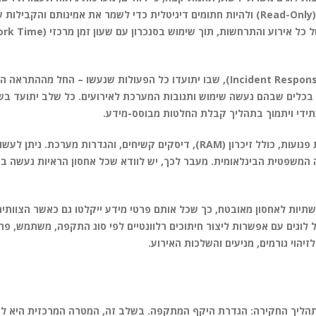
ZTNA או SIEM. הנתונים צריכים להישמר בפורמט בלתי ניתן לעריכה (Read-Only) ולהיות חתומים דיגיטלית כדי לשמר את אמינ
עתידית. חשוב להקפיד על תיעוד זמנים מדויק (Time Stamping
עובדי צוות האבטחה הארגוני צריכים לנהל יומן חקירה מפורט (Incident Response Log), שבו יתועדו כל הפעולות שנעשו – החל
לה בכלים שבהם נעשה שימוש ותגובות המערכת לאירועים. כל שלב יתועד בש
תידי ויתמוך בתהליך קבלת החלטות מבוסס-מידע.
כחלק מהתיעוד מומלץ גם לקחת צילום מצב (snapshot) של מערכות פגועות, כולל זיכרון (RAM), דיסקים קשיחים, והגדרות מערכת.
יסוף ראיות (forensics) התואמים לתקינה המשפטית הבינלאומית. מעבר לכך, יש לוודא שכל אחסון הראיות נע
תשתיות לאחסון מאובטח, כך שכל אותם פרטי מידע ייקלטו גם כאשר הצוותי
הוי גורמים, מניעים והשלכות האירוע.
 בתהליך החקירה: הגדרת היקף המתקפה. בשלב זה, המטרה המרכזית היא לה