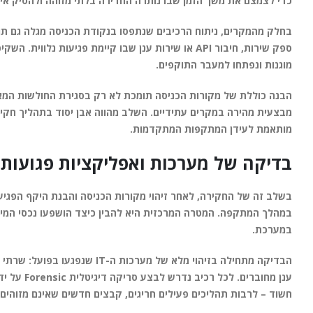
כדי לצמצם את משך הזמן שבו נותרה החדירה בלתי מזוהה ולהסיק אי
ספק שירות, חיבור API או שירות ענן שבו קיימת פגיע
מוגנות ונפתחו למעבר התוקפים.
הבנה כוללת של מקורות הכניסה תומכת לא רק בסגירת החולשות המאו
מבצעית מהירה במקרים עתידיים. השלב מהווה אבן יסוד בתהליך חק
מותאמת לעידן המתקפות המתקדמות.
בדיקה של מערכות ואפליקציות פגועות
בשלב זה של החקירה, לאחר זיהוי מקורות הכניסה והבנת היקף הפגיע
במהלך המתקפה. המטרה המרכזית היא להבין כיצד הושפעו נכסי המידע,
במערכת.
הבדיקה מתחילה בזיהוי מלא של מ
חשוד – לרבות תהליכים פעילים חריגים, קבצים חדשים שאינם מזוהים,