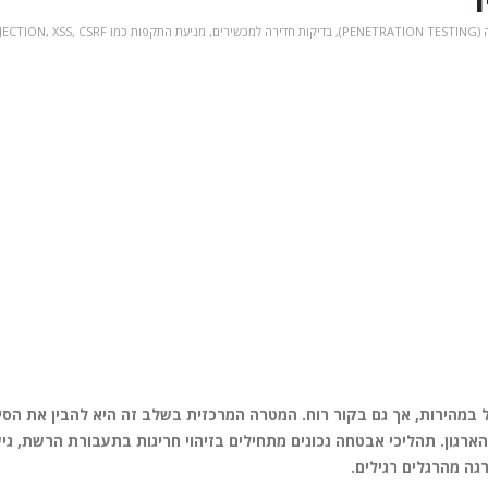
PENE)
,
בדיקות חדירה למכשירים
,
מניעת התקפות כמו SQL INJECTION, XSS, CSRF וכו'
מהירות, אך גם בקור רוח. המטרה המרכזית בשלב זה היא להבין את הסי
רגון. תהליכי אבטחה נכונים מתחילים בזיהוי חריגות בתעבורת הרשת, גי
גה מהרגלים רגילים.