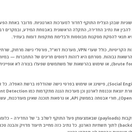
וניות שבהן הצליח התוקף לחדור למערכות הארגוניות. מדובר באחת הפעי
 להבין את נתיב החדירה, התקלה הראשונית באבטחת המידע, ובמקרים רב
היא תנאי להסקת מסקנות מבוססות ולבלימת מתקפות דומות בעתיד.
צוותי אבטחה מיומנים פונים בשלב זה לניתוח מעמיק של לוגים ממערכות הקריטיות, כולל שערי VPN, מערכות דוא"ל, פורטלי ג
ן Active Directory), ותחנות קצה עם הרשאות גבוהות. מטרתם היא לזהות דפוסים חריגים של התחברות — ב
כתובות IP חיצוניות לא מוכרות, ניסיונות התחברות חוזרים ונשנים (brute force), או שימוש בהרשאות של משתמשים שפעלו בצורה 
בנוסף, יש לבדוק האם התוקף הסתמך על הטעייה חברתית (Social Engineering), פישינג או שימוש בפרטי גישה שהודלפו ברשת ה
נקודות כניסה אפשריות שדורשות הצלבה עם מערכות שמנטרות תקשורת יוצאת ונכ
and Response). שימוש בכלים לאיתור שערי כניסה פתוחים (Open Ports), חורי אבטחה בממשק API, או גרסאות תו
לאחר שאותר מקור הכניסה, נדרש לבדוק אם בוצע שימוש בנוזקות עוקבות (payloads) שבאמצעותן פעל התוקף לשלב ב' של הח
מידע, השבתת מערכות, או הפצת כלים להזנת דלתות אחוריות (backdoors) לתוך תשתיות הארגון. כל נתיב כזה מחייב תיעוד מדויק