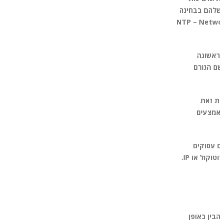
ותם והקבילות שלהם בבחינה
) של כל אירוע והתרחשות, תוך שימוש בסנכרון עם שעון זמן מרכזי (NTP – Network Time
 מההתראה הראשונה
ם הגורם
 ניתן לעשות זאת
שה באמצעים
ם עסוקים
בטיפול במתקפה. כלי ניהול אירועים מודרניים מספקים תיעוד רציף של לוגים עם אפשרות ליצור חיתוכים רלוונטיים לפי סוג התקפה, משתמש, פרוטוקול או IP.
בין באופן