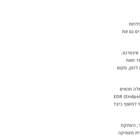
לויות
ים גם את
ישה מרחוק, שרתי אינטרנט,
מיוחד מאת
לא אופיינית לזמן, מקום
אפלה. כל אלה מהווים
נסת לארגון וכן מערכות הגנה מתקדמות כמו EDR (Endpoint Detection
כנה שאינן מעודכנות, עשוי לחשוף כיצד
דירה – כלומר, העתקת
 והבנה טכנית מעמיקה