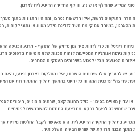
גי המידע שהודלף או שונה, והיקף החדירה הדיגיטלית לארגון.
 חדרו התוקפים לרשת, אילו הרשאות נפרצו, ומה היו התזוזות בתוך מערך
הארגון, במיוחד אם קיימת חשד לזליגת מידע מסווג או נתוני לקוחות, רכוש
וח דיגיטליות כדי לזהות ציר זמן מדויק של התוקף – מרגע הכניסה הראש
קות ניתוח אנומליות המסייעות לזהות סכנות שלא מופיעות בדפוסים הרגי
ורים הפגועים מבלי לפגוע בשירותים העסקיים הנותרים.
יש להעריך אילו שירותים הושבתו, אילו מחלקות בארגון נפגעו, והאם בוצ
מפת פריצה" עדכנית המהווה כלי חיוני בהמשך תהליך ההתמודדות עם האירו
ו עדיין מצויים בסיכון – כולל תחנות קצה, שרתים חיצוניים, חיבורים לספ
עוינת שממשיכה לפעול ברקע ומתבצעת התחזות למשתמשים לגיטימיים.
 מכריע בתהליך החקירה הדיגיטלית. הוא מאפשר לקבל החלטות מידיות אך
ת מתוך הבנה מדויקת של שורש הבעיה והשלכותיה.