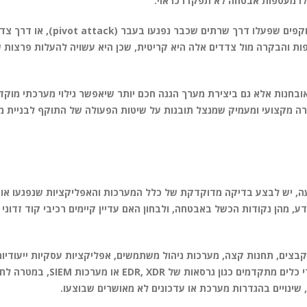
לו מעטפות אבטחה לא תפקדו כראוי.
בחלק מהמקרים, ניתוח הרכיבים שנתפסו בנקודת הכניסה מגלה גם תוקפים שפעלו דר
ות נלווית. השקיפות והבקרה מול צדדים אלה היא קריטית, שכן היא עשויה להעלות פרצו
בחנות אלא גם ביצירת מערך הגנה חכם יותר שיאפשר גילוי מערכתי מוקד
ירה מקצועי ומעמיק שמנצל תובנות על שיטות הפעולה של התוקף לבניית
ה, יש לבצע בדיקה מדוקדקת של כלל המערכות והאפליקציות שנפגעו או ש
 מהן נקודות הכשל באבטחה, ולבחון האם עדיין קיימים רכיבי קוד זדוני 
ערכות ה-IT שנפגעו בפועל: שרתי קבצים, תחנות קצה, מערכות ניהול משתמשים, אפליקציות עסקיות ייעו
ענן מחוברים. לכל רכיב נדרש לבצע סריקה דיגיטלית Forensic על ידי כל
 שינויים בהגדרות מערכת או עדכונים לא מאושרים שבוצעו.