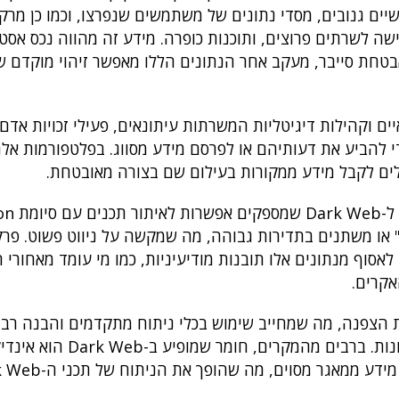
שיים גנובים, מסדי נתונים של משתמשים שנפרצו, וכמו כן מרק
גישה לשרתים פרוצים, ותוכנות כופרה. מידע זה מהווה נכס אסט
אבטחת סייבר, מעקב אחר הנתונים הללו מאפשר זיהוי מוקדם 
 ב-Dark Web גם תכנים עיתונאיים וקהילות דיגיטליות המשרתות עיתונאים, פעילי זכוי
י להביע את דעותיהם או לפרסם מידע מסווג. בפלטפורמות אלה
ם" או משתנים בתדירות גבוהה, מה שמקשה על ניווט פשוט. פרק
סוף מנתונים אלו תובנות מודיעיניות, כמו מי עומד מאחורי 
אקרים.
רכות הצפנה, מה שמחייב שימוש בכלי ניתוח מתקדמים והבנה רב
— בעיקר כאשר מדובר באיומי פריצה שמקורם במדינות שונות. ברבים מהמקרים, חו