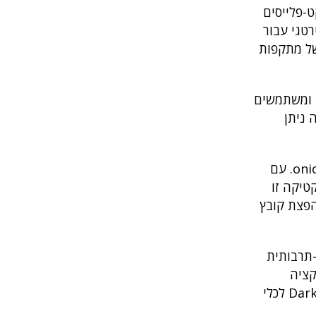
ט-פלייסים
רטגי עבור
של מתקפות
ות אדם ומשתמשים
 ניתן
לצד הפורומים והשווקים, קיימים גם מנועי חיפוש ייעודיים ל-Dark Web שמספקים אפשרות לאיתור תכנים עם סיומת onion. עם
טיקה זו
הפצת קובץ
-תרבותית
מר שמופיע ב-Dark Web הוא אינדיקציה
מקדימה לפעולה, כגון מתקפות פישינג בהקשר של דליפת מידע ממאגר מסוים, מה שהופך את הניתוח של תכני ה-Dark Web לכלי