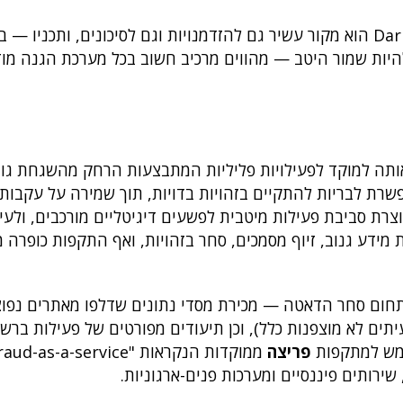
לסיכום ביניים (ולא סיום המאמר), ניתן לקבוע כי ה-Dark Web הוא מקור עשיר גם להזדמנויות וגם לסיכונים, 
להיות שמור היטב — מהווים מרכיב חשוב בכל מערכת הגנה מוד
 באופן אנונימי ברשת ה-Dark Web הפכה אותה למוקד לפעילויות פליליות המתבצעות הרחק מהשגחת ג
פשרת לבריות להתקיים בזהויות בדויות, תוך שמירה על עקבות 
וצרת סביבת פעילות מיטבית לפשעים דיגיטליים מורכבים, ולעי
 מידע גנוב, זיוף מסמכים, סחר בזהויות, ואף התקפות כופרה 
מים המרכזיים שמתפתחים ב-Dark Web הוא תחום סחר הדאטה — מכירת מסדי נתונים שדלפו מאתרים נפ
יתים לא מוצפנות כלל), וכן תיעודים מפורטים של פעילות ברש
שמש למתקפות
פריצה
ירותים פיננסיים ומערכות פנים-ארגוניות.