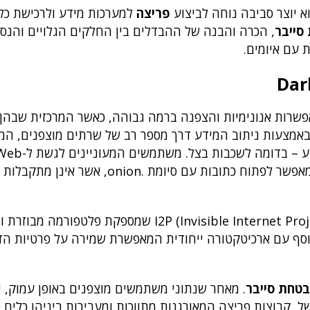
פריצה
למערכות מידע ולרכישת כלי
סייבר
, הכרה והבנה של ההבדלים בין החלקים הגלויים והנס
 עם איומים.
 של The Onion Router). Tor פועלת באמצעות ניתוב המידע דרך מספר רב של שרתים מוצפנים, 
"צמתים", ויוצרת בכך שכבה על גבי שכבה של 
עושים זאת באמצעות דפדפן ייעודי, דוגמת דפדפן Tor, שמאפשר לפתוח כתובות עם סיומת .onion,
מעבר ל-Tor, קיימות גם טכנולוגיות נוספות כגון רשת I2P (Invisible Internet Project) שמספקת פ
ונימי. גם Freenet מהווה פתרון נוסף עם ארכיטקטורה ייחודית המאפשרת שמירה על פרטיות
טחת סייבר
. מאחר שנתוני משתמשים מוצפנים באופן עמוק, יכ
, קבוצות פריצה המאורגנות מתווכות ומעבירות ביניהן כלים כג