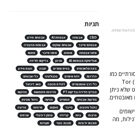
תגיות
,
CISO
אבטחה
אבטחת AI
אבטחת מידע
אבטחת סייבר
אבטחת עסקים
אבטחת תחבורה
איומי אבטחה
איומים
איומי סייבר
אימות
אנליטיקה מבוססת AI
ארגון
בדיקות חדירה
בינה מלאכותית
בניית אתרים
הגנה
הגנת מידע
סורתיים כמו
הדרכות
זיהוי איומים
טכנולוגיה
כלי אבטחה
וכנות ייחודיות כדוגמת Tor (The Onion
כלי רכב אוטונומיים
למידת מכונה
מאג דיגיטל
אזור רחב של האינטרנט שלא ניתן
מבדקי חדירה ובדיקות PT
מדיניות סיסמאות
מודעות
 מאובטחים.
מודעות אבטחה
מומחים
מניעה
ניהול מוניטין
ניהול סיכונים
סייבר
ספקים
פרטיות
פריצה
 רישומים
פרצות
ציות
קריירה
שיווק דיגיטלי
שרתים
 איתור רגילות, מה
תוכנות זדוניות
תוכנת כופר
תעודות