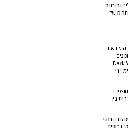
ם ותוכנות
תרים של
המכונים
אבטחת מידע – בדומה לשכבות בצל. משתמשים המעוניינים לגשת ל-Dark Web
 אשר אינן מתקבלות על ידי
לטפורמה מבוזרת ומוצפנת
 הדדית בין
ולת הזיהוי
ון סוסים