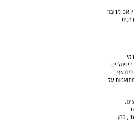
ותכניו — בין אם מדובר
רנית
ורמי
דיגיטליים
תים אף
מתואמות על
וצים,
ת
ממוקדות הנקראות "fraud-as-a-service", בהן