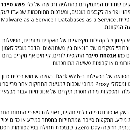
פשע סייברי
botne להשכרה", מערכות לזיהוי ופריצה לקבצים מוגנים, ומערכות מתוחכמות שנועדו ל
דו-של
ה המקוונת.
מהותי המחזק את הסיכון הנשקף מה-Dark Web הוא קיומן של קהילות מקצועיות של האקרים מיומנים, ה
"בוררות" למקרים של הונאות בין משתמשים. הדבר מוביל לאמון 
ם כמו
אבטחת סייבר
התקפית לזרים. קיימים אף מקרים בהם 
ורומים או קבוצות פשיעה מתוחכמות.
במקביל לאיומים הישירים, ממשיכים להתפתח גם מנגנוני הסוואה של הפעילות ב-Dark Web. נעשה שי
"מכבסה" למטבעות קריפטוגרפיים, טכניקות Obfuscation ומסלולי Proxy מרובי שכבות למניעת התחקות אחר טרייסר
פעלה, ומספקות מידה חסרת תקדים של אנונימיות עבור מבצעי 
ק או פורנוגרפיה בלתי חוקית, ראוי להדגיש כי התחום החם ב
באבטחת מידע. מתקפות סייבר שמתחילות במסחר במידע או כלים יכו
כפגיעות רוחביות בארגונים — לעיתים על סמך חולשה תוכנתית חדשה (Zero Day), שנמכרת תחילה בפ