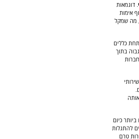
. דוגמאות
עקוף אימות
בי. כך נראית תעשייה צומחת של שירותי תקיפה דיגיטלית, Databases-as-a-Service ו-Malware-as-a-Service, מה שמקל
פועלות תחת כללים
גבוה בתוך
חברות
מוש בכלים כגון שירותי
ים.
אותה
יותר כיום
לים להתגלות
לטפורמות הסגורות טרם