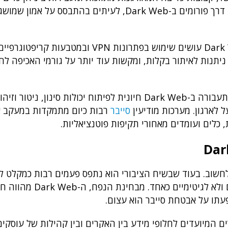
טרויאניים, תוכנות כופרה, קיטים לפריצה, ומידע אישי גנוב דרך פורומים ב-Dark Web, לעיתים ב
כדי לתמוך באנונימיות נוספת, רבים מהמשתמשים ב-Dark Web עושים שימוש בפתרונות VPN ובמטבעות
קאות שאינן ניתנות לאיתור בקלות, ומקשות עוד יותר על גורמי האכיפה 
מנקודת ראות הגנתית, ההבנה של הדרכים בהן מתנהלת תעבורה ב-Dark Web חיונית לפיתוח יכולות סי
 לארגון. מערכות מודיעין
סייבר
רבות כיום מתמקדות במעקב א
 כלים ועומדים מאחורי תקיפות פוטנציאליות.
 יותר ממה שנהוג לחשוב. בעוד שבשיח הציבורי הוא נתפס פעמים רבות כמקלט
בלבד, למעשה מדובר במרחב רחב הכולל תכנים לגיטימיים ולא לגיטימי
עתו על אבטחת סייבר הוא עצום.
עוסקים בפורומים סגורים המיועדים לחלופי מידע בין האקרים ובין קהילות של עוס