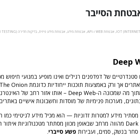
,
אבטחת WEB ו-API
,
אבטחת מידע
,
אבטחת מידע פיזית
,
בדיקות חדירה (PENETRATION TESTING)
צעים סטנדרטיים של דפדפנים רגילים ואינו מופיע במנועי חיפוש מ
גוגל או בינג. מדובר ברשת מוצפנת, שבתוכה ניתן להגיע לאתרים אך ורק באמצעות ת
Router). חשוב להבין שה-Dark Web הוא רק תת-חלק מתוך מה שמכונה ה-Deep Web – אותו 
נתונים, מערכות פנימיות של מוסדות וחשבונות אישיים באתרים
Dee כשלעצמו לא בהכרח מסתיר מידע למטרות זדוניות — הוא מכיל מידע לגיטימי כמו
רפואיים, בנקאיים או מסמכי אקדמיה. לעומת זאת, ה-Dark Web מהווה מרחב שבאופן מכוון מסתתר מטכנולוגיות
 סחר בנשק, סמים, ועבירות
פשע סייברי
.