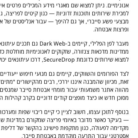
אנונימיים. ניתן למצוא שם מאגרי מידע המכילים פרטים אי
למכירת שירותים ותוכנות זדוניות — כגון קיטים לפריצה, 
מבצעי פשע סייברי, אך גם להיפך — עבור אנליסטים של 
ופרצות אבטחה.
מעבר לפן הפלילי, קיימים
ממדינות מדכאות צנזורה, שזקוקים לאנונימיות מוחלטת כד
למצוא שירותים כדוגמת SecureDrop, דרכו עיתונאים יכולים לקבל מידע ממקורות בעילום שם בצורה מאובטחת.
זאת, מכיוון שהמבנה איננו יררכי, רבים מהקישורים "מתי
מהווה אתגר משמעותי עבור מומחי אבטחת סייבר שמנסים לא
מסוכן חדש או כיצד מופצים קודים זדוניים בקרב קהילות ה
בנוסף לתוכן עצמו, חשוב לציין כי קיים ריבוי שפות ומע
אסטרטגי עבור התרעה מוקדמת באבטחת סייבר.