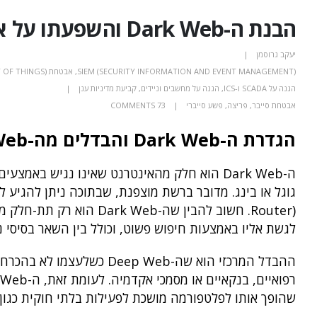
הבנת ה-Dark Web והשפעתו על אבטחת הסייבר
יעקב גרוסמן
SIEM (SECURITY INFORMATION AND EVENT MANAGEMENT)
,
אבטחת IOT (INTERNET OF THINGS)
הגנה על SCADA ו-ICS
,
הגנה על מחשבים וניידים
,
קביעת מדיניות ענן
אבטחת סייבר
,
פריצה
,
פשע סייברי
73 COMMENTS
הגדרת ה-Dark Web והבדלים מה-Deep Web
ה-Dark Web הוא חלק מהאינטרנט שאינו נגיש באמ
לגשת אליו באמצעות חיפוש פשוט, וכולל בין השאר בסיסי 
ההבדל המרכזי הוא שה-p Web
שהופך אותו לפלטפורמה מושכת לפעילות בלתי חוקית כגון