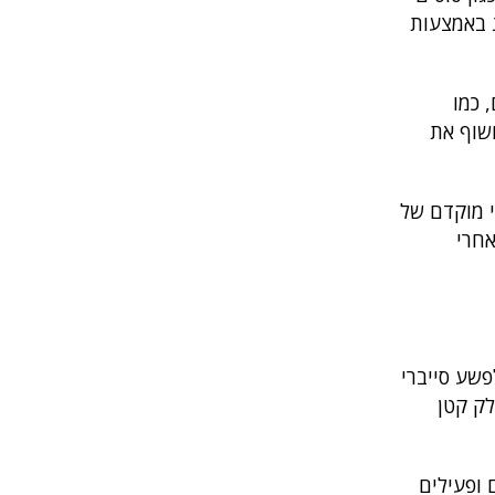
התבסס על אמון שמושג באמצעות
 קריפטוגרפיים, כמו
לחשוף את
נון, ניטור וזיהוי מוקדם של
חרי
 לפשע סייברי
ים כאחד. מבחינת הנפח, ה-Dark Web מהווה חלק קטן
קים ופעילים