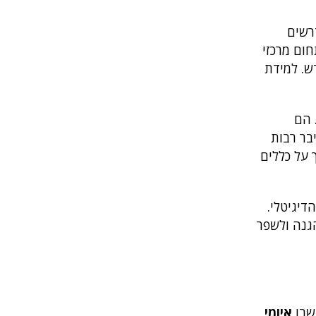
רשים
חום מרכזי
ש. למידת
 הם
בר רבות
 על כללים
דיגיטלי.
הגנה ולשפר
 שבו
איומי