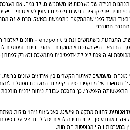
מהתנהגות רגילה של מערכות או משתמשים. לדוגמה, אם מערכת
 חריג, או שקבצים רגישים נשלפים באופן לא שגרתי, היא יכ
גיב מבעוד מועד לפני שהמתקפה מתממשת בפועל. תרחיש זה ממח
ההגנה המודרני.
מקורות מידע מגוונים – כמו לוגים של מערכות, תעבורת רשת, התנהגות משתמשים ונתוני
ף. התוצאה היא מערכת שממוקדת בזיהוי חריגות ומסוגלת ל
מבוססת AI הופכת ליכולת אדפטיבית מתמשכת ולא רק לפתרון
י מונחת' משמשים לאיתור הקשרים בין אירועים שונים ברשת, ש
על דוגמאות של מתקפות סייבר קיימות, המערכת מסוגלת לזהות
ן התפשטותה האפשרי. כך נחסכת עבודת ניתוח ידנית מורכבת 
לאכותית
לחזות מתקפות פישינג באמצעות זיהוי מילות מפתח,
. באותו אופן, זיהוי חדירה לרשת יכול להתבצע על בסיס חיז
ן במערכות זיהוי מבוססות חתימות.