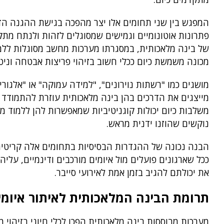
המפגש בין שני תחומים אלו יצר מהפכה בגישת ההגנה הד
פתרונות אוטונומיים וגמישים שמסוגלים לזהות ולנתח מתק
של בינה מלאכותית, במסגרתו מערכות מחשב מסוגלות ללמו
מכונה משמשת כיום ככלי חשוב בזיהוי פריצות אבטחה וניט
מושגים כמו "רשתות נוירונים", "למידה עמוקה" או "אלגו
מייצגים את הדרכים בהן בינה מלאכותית עוזרת להתמודד ע
משלבות כיום יכולות קוגניטיביות שמאפשרות להן ללמוד 
נוקשים שהוזנו ידנית מראש.
הבנה נכונה של ההגדרות הבסיסיות בתחומים אלה קריטית ל
ככל שארגונים פועלים מול איומים מורכבים ודינמיים, עלי
את יכולתם להגיב בזמן אמת לאירועי סייבר.
תרומת הבינה המלאכותית לאיתור איומי
מערכות מבוססות בינה מלאכותית הפכו לכלי חיוני בזיהוי 