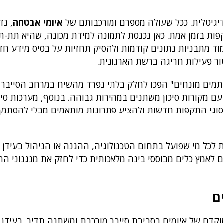
יגיטלית. ככל שעולה מספרם ומורכבותם של
איומי אבטחה
, נד
פות בזמן אמת. כאן נכנסת לתמונה למידת מכונה, שהיא תת-ת
ד מתבניות נתונים קודמות ולהסיק תחזיות על בסיס מידע חד
ור פעילות חריגה ברשת הארגונית.
ריתמים מונחים" הפכו לחלק בלתי נפרד מהשיח במרחב הסייבר.
ם מקורות סיכון משתנים במהירות גבוהה. בנוסף, מערכות סיי
מסוגי התקפות חדשות ולהציע פתרונות מותאמים מבלי להסתמך
כל מי שפועל בתחום הטכנולוגיה, ההגנה או הניהול בעידן ה
הם לאמץ כלים מבוססי בינה מלאכותית כדי לחזק את מנגנוני ה
ם
מוקדם של איומים בסביבת סייבר מורכבת ומשתנה תדיר. בעידן