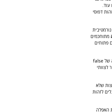
עוד.
הות דפוסי
פות פעילות נורמטיבית
מתוחכמים
ם פתוחים
השימוש בגישות מבוססות AI מספק רמה גבוהה יותר של דיוק בהתרעות. בניגוד למערכות מסורתיות היוצרות כמות גדולה של false
ר לצוותי
ות שלא
לים לזהות
 ברשת האפלה