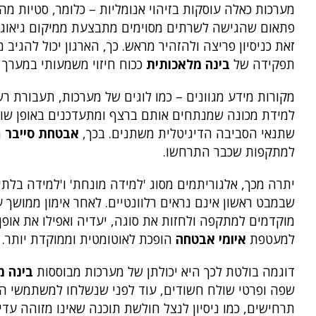
מערכות כאלה עוסקות בזיהוי אנומליות – כלומר, סטיות 
פתאום שהגישה לשרתים מסוימים מתבצעת ממיקום גיאוגרפי
זאת כניסיון פריצה ולהזהיר מראש. כך, הארגון יכול לה
תפקידה של
בינה מלאכותית
ככוח חיזוי משמעותי במערך 
למידת מכונה שמנתחים אותם ברצף ומתעדכנים באופן שוט
שתנאי הסביבה הדיגיטלית משתנים. בכך,
אבטחת סייבר
למתקפות שכבר התרחשו.
יתרה מכך, אלגוריתמים מסוג 'למידה מונחת' ו'למידה בלת
שבמבט ראשון אינם נראים רלוונטיים. לאחר אימון ממושך 
מוקדמים למתקפה ולחזות את סוגה, יעדיה ואפילו את אופ
למעטפת
איומי אבטחה
הופכת לאוטומטית וממוקדת יותר.
דוגמה בולטת לכך היא יכולתן של מערכות מבוססות
בינה מ
שפה ופרטי שולח חשודים, עוד לפני שנשלחו למשתמשי הקצה
תרחישים, כמו ניסיון לנצל חולשת תוכנה שאינו מזוהה עדיי