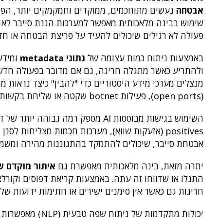
אבטחה
נעשים מתוחכמים, ממוקדים וחמקמקים יותר, הפת
שימוש בבינה מלאכותית מאפשר למערכות הגנת סייבר לא ר
פעולה לא רגילים שיכולים להעיד על פריצת הבטחה או חדי
באמצעות ניתוח כמות עצומה של
נתוני metadata
ולהתריע כאשר מתגלה חריגה, גם אם מדובר בפעולה חדשה
מנצלים מערכי מידע היסטוריים כדי "להבין" כיצד נראות 
(open ports), פעילות botnet שקטה או שליחת בקשות לא שגרתיות לפרוטוקולי גישה.
positives (אזעקות שווא), מערכות חכמות מצליחות 
אבטחת סייבר, שיכולים להתמקד בהתגוננות מהירה ומשמע
יתרה מזאת, בינה מלאכותית מאפשרת גם
איתור מוקדם של -Day Attacks
התגלו או שדווחו זה עתה. באמצעות קריאת דפוסים וקורלצי
חריגות גם כאשר אין סימנים ישירים או חתימות ידועות 
יכולות מתקדמות 