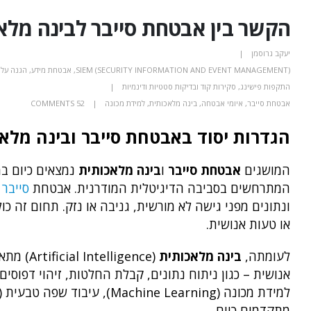
הקשר בין אבטחת סייבר לבינה מלא
יעקב גרוסמן
SIEM (SECURITY INFORMATION AND EVENT MANAGEMENT)
,
אבטחת מידע
,
הגנה על תמונות (ES
התקפות פישינג
,
סקירות קוד ובדיקות סטטיות ודינמיות
אבטחת סייבר
,
איומי אבטחה
,
בינה מלאכותית
,
למידת מכונה
52 COMMENTS
הגדרות יסוד באבטחת סייבר ובינה מלא
המושגים
אבטחת סייבר
ו
בינה מלאכותית
נמצאים כיום במ
המתרחשים בסביבה הדיגיטלית המודרנית. אבטחת
סייבר
ונתונים מפני גישה לא מורשית, גניבה או נזק. תחום זה כו
או טעות אנושית.
לעומתה,
בינה מלאכותית
(igence
אנושית – כגון ניתוח נתונים, קבלת החלטות, זיהוי דפוס
מתקדמים כיום.