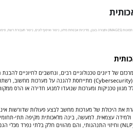
כותית
IMAG) ותצורה בענן
,
מדיניות אבטחת מידע
,
ניטור ואיסוף לוגים
,
ניטור תעבורת רשת
,
סימו
כותית
רכזם של דיונים טכנולוגיים רבים, ונחשבים לחיוניים להבנת 
(Cybersecurity) מתייחסת להגנה על מערכות מחשוב, רש
לל מגוון טכניקות ומערכות שנועדו למנוע חדירה או הרס ממקורו
Artificial Intell) מתארת את היכולת של מערכות מחשב לבצע פעולות שדורשות א
ים ולמידה עצמאית. למעשה, בינה מלאכותית מקיפה תתי-תחומים
למידת מכונה (Machine Learning), עיבוד שפה טבעית (NLP) וחיזוי התנהגותי, והם מהווים חלק בלתי נפרד מכלי ה