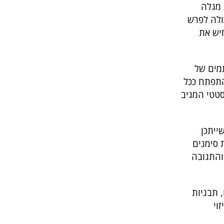
 מגלה
ולה לפרש
יש את
 endpoint – מוזנים לאלגוריתמים של
התפתח ככל
 סטטי המגיב
ייתכן
 סימנים
והתגובה
 תבניות
וי