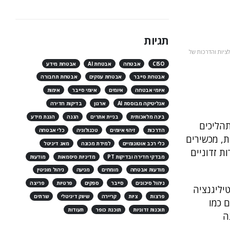
תגיות
לציות והדרכות של
CISO
אבטחה
אבטחת AI
אבטחת מידע
אבטחת סייבר
אבטחת עסקים
אבטחת תחבורה
איומי אבטחה
איומים
איומי סייבר
אימות
אנליטיקה מבוססת AI
ארגון
בדיקות חדירה
בינה מלאכותית
בניית אתרים
הגנה
הגנת מידע
תהליכים
הדרכות
זיהוי איומים
טכנולוגיה
כלי אבטחה
תות, מכשירים
כלי רכב אוטונומיים
למידת מכונה
מאג דיגיטל
ת זדוניים
מבדקי חדירה ובדיקות PT
מדיניות סיסמאות
מודעות
מודעות אבטחה
מומחים
מניעה
ניהול מוניטין
ניהול סיכונים
סייבר
ספקים
פרטיות
פריצה
ינטיליגנציה
פרצות
ציות
קריירה
שיווק דיגיטלי
שרתים
 כמו
תוכנות זדוניות
תוכנת כופר
תעודות
גנה