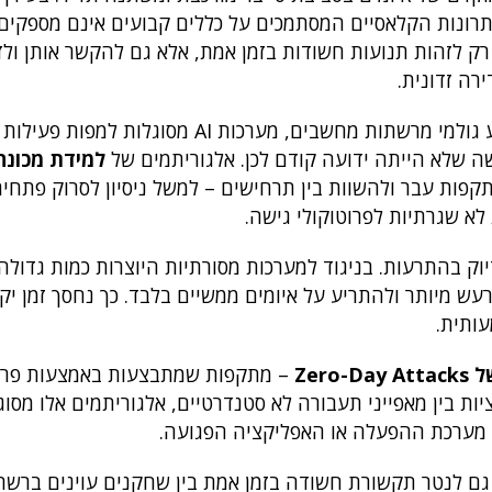
רונות הקלאסיים המסתמכים על כללים קבועים אינם מספקים 
ק לזהות תנועות חשודות בזמן אמת, אלא גם להקשר אותן ולז
רה זדונית.
ומידע גולמי מרשתות מחשבים, מערכות AI מסוגלות למ
 שלא הייתה ידועה קודם לכן. אלגוריתמים של
למידת מכונה
מתקפות עבר ולהשוות בין תרחישים – למשל ניסיון לסרוק פתחי
לסנן רעש מיותר ולהתריע על איומים ממשיים בלבד. כך נחסך זמן יק
ותית.
Zero
– מתקפות שמתבצעות באמצעות פרצ
ות בין מאפייני תעבורה לא סטנדרטיים, אלגוריתמים אלו מסוג
של מערכת ההפעלה או האפליקציה הפגועה.
של ניתוח שפה טבעית (NLP) מאפשרות גם לנטר תקשורת חשודה בזמן אמת בין שחקנים עוינים