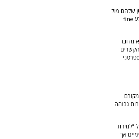
ן שלהם מול
מתקפות עתידיות אפשריות. באמצעות ניתוח זה, ניתן לתעדף עדכוני אבטחה, להגדיר חוקים להתנהגות נורמטיבית ולבצע fine
א מדובר
 הקשרים
סטרטגי
מקורם
רות גבוהה
ל "למידת
גיטימיים אך