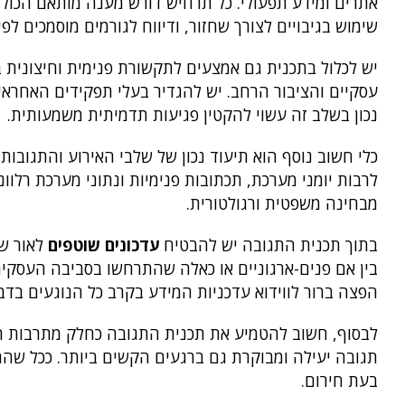
אתרים ומידע תפעולי. כל תרחיש דורש מענה מותאם הכולל 
שימוש בגיבויים לצורך שחזור, ודיווח לגורמים מוסמכים לפ
יש לכלול בתכנית גם אמצעים לתקשורת פנימית וחיצונית 
עסקיים והציבור הרחב. יש להגדיר בעלי תפקידים האחראיי
נכון בשלב זה עשוי להקטין פגיעות תדמיתית משמעותית.
כלי חשוב נוסף הוא תיעוד נכון של שלבי האירוע והתגובות
לרבות יומני מערכת, תכתובות פנימיות ונתוני מערכת רלוו
מבחינה משפטית ורגולטורית.
בתוך תכנית התגובה יש להבטיח
עדכונים שוטפים
לאור שי
בין אם פנים-ארגוניים או כאלה שהתרחשו בסביבה העסקית
הפצה ברור לווידוא עדכניות המידע בקרב כל הנוגעים בדב
לבסוף, חשוב להטמיע את תכנית התגובה כחלק מתרבות הא
תגובה יעילה ומבוקרת גם ברגעים הקשים ביותר. ככל שהת
בעת חירום.