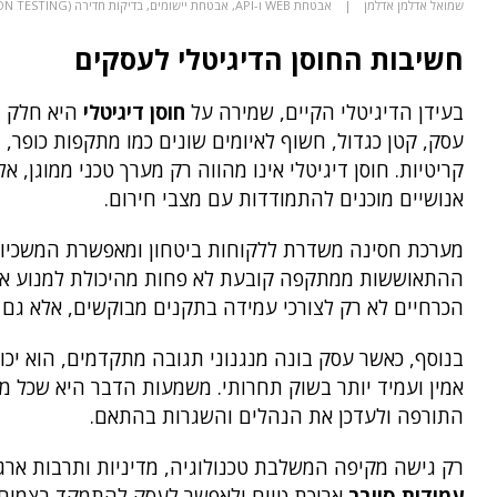
שמואל אדלמן אדלמן
אבטחת WEB ו-API
,
אבטחת יישומים
,
בדיקות חדירה (PENETRATION TESTING)
חשיבות החוסן הדיגיטלי לעסקים
בעידן הדיגיטלי הקיים, שמירה על
חוסן דיגיטלי
היא חלק ב
עסק, קטן כגדול, חשוף לאיומים שונים כמו מתקפות כופר,
קריטיות. חוסן דיגיטלי אינו מהווה רק מערך טכני ממוגן
אנושיים מוכנים להתמודדות עם מצבי חירום.
מערכת חסינה משדרת ללקוחות ביטחון ומאפשרת המשכיות 
ההתאוששות ממתקפה קובעת לא פחות מהיכולת למנוע אותה
הכרחיים לא רק לצורכי עמידה בתקנים מבוקשים, אלא גם ל
בנוסף, כאשר עסק בונה מנגנוני תגובה מתקדמים, הוא יכול
אמין ועמיד יותר בשוק תחרותי. משמעות הדבר היא שכל מנ
התורפה ולעדכן את הנהלים והשגרות בהתאם.
רק גישה מקיפה המשלבת טכנולוגיה, מדיניות ותרבות ארגו
עמידות סייבר
ארוכת טווח ולאפשר לעסק להתמקד בצמיח