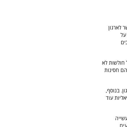
ר לארגון
על
ים
 חולשות לא
נה להם חסינות
. בנוסף,
 פוטנציאליות עוד
עשייה
עים