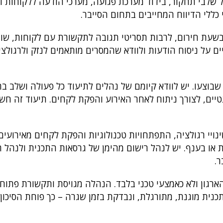
שלבי תחקור, בידוד מערכת פגועה, מערכי הודעה ללקוחות ול
י כללי הדיווח המחייבים בתחום הסייבר.
בשעת חירום, לרבות תסריטי תגובה לתקשורת עם לקוחות, שו
ם על ניסוח הודעות ולוודא שהמסרים מותאמים לנזק ולרגולצי
 שבוצעו. יש לוודא קיומם של נהלים לתיעוד כל פעולה ושלב בת
נטיים, לצורך ניתוח לאחר האירוע והפקת לקחים. תיעוד זה חש
נויי רגולציה, התפתחויות טכנולוגיות והפקת לקחים מאירועים
 או בענף. יש לנהל רישום מהימן של גרסאות התכנית ולנהל 
ר.
רגון ולא כאמצעי טכני בלבד. הנהלה מגויסת ותקשורת פתו
כנית מוגנת, מתורגלת, ונבדקת בזמן שגרה – כך פוחת הסיכו