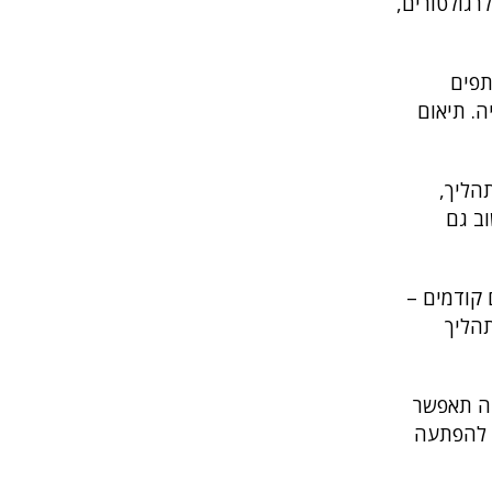
רגולטורים,
תפים
ה. תיאום
הליך,
וב גם
 קודמים –
תהליך
חה תאפשר
ן להפתעה