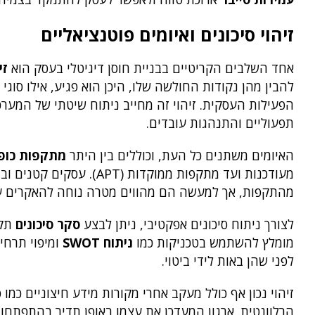
זיהוי סיכונים ואיומים פוטנציאליים
אחד השלבים הקריטיים בבניית חוסן דיגיטלי בעסק הוא
זי
להבין מהן נקודות החולשה שלו, היכן הוא פגיע, אילו סו
הפעילות העסקית. זיהוי זה מחייב ניתוח שיטתי של המערכו
תפעוליים והתנהגות עובדים.
האיומים משתנים כל העת, וכוללים בין היתר
מתקפות כופ
מעודכנות ועד מתקפות ממוק
מהתקפות, אך למעשה הם מהווים מטרה נוחה להאקרים ע
לצורך ניתוח סיכונים אפקטיבי, ניתן לבצע
סקר סיכונים
תקו
מומלץ להשתמש בטכניקות כמו
ניתוח SWOT
לפני שהן באות לידי ביטוי.
זיהוי נכון אף כולל מעקב אחרי מקורות מידע חיצוניים כמו
הרלוונטית. ארגון המעדכן את עצמו באופן תדיר בהתפתחו