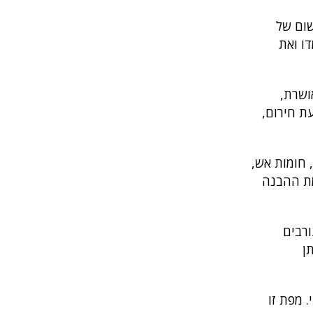
שום של
ו ואת
ושרת,
ת חירום,
 חומות אש,
מת ההבנה
רבים
ן
 מפת זו