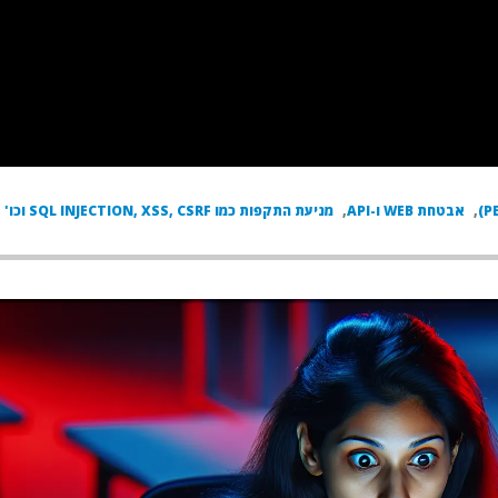
,
אבטחת WEB ו-API
,
מניעת התקפות כמו SQL INJECTION, XSS, CSRF וכו'