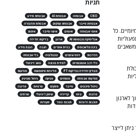
תגיות
CISO
אבטחה
אבטחת AI
אבטחת מידע
אבטחת סייבר
אבטחת עסקים
אבטחת תחבורה
ומיים. כל
איומי אבטחה
איומים
איומי סייבר
אימות
פעוליות
אנליטיקה מבוססת AI
ארגון
בדיקות חדירה
ומשאבים
בינה מלאכותית
בניית אתרים
הגנה
הגנת מידע
הדרכות
זיהוי איומים
טכנולוגיה
כלי אבטחה
כלי רכב אוטונומיים
למידת מכונה
מאג דיגיטל
ולת
מבדקי חדירה ובדיקות PT
מדיניות סיסמאות
מודעות
יות
מודעות אבטחה
מומחים
מניעה
ניהול מוניטין
ניהול סיכונים
סייבר
ספקים
פרטיות
פריצה
פרצות
ציות
קריירה
שיווק דיגיטלי
שרתים
 לארגון
תוכנות זדוניות
תוכנת כופר
תעודות
דות
יתן לייצר