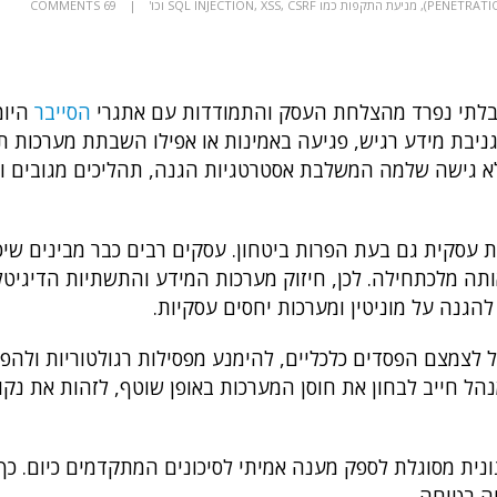
,
מניעת התקפות כמו SQL INJECTION, XSS, CSRF וכו'
69 COMMENTS
לתי נפרד מהצלחת העסק והתמודדות עם אתגרי
הסייבר
היומי
 גניבת מידע רגיש, פגיעה באמינות או אפילו השבתת מערכות ת
, אלא גישה שלמה המשלבת אסטרטגיות הגנה, תהליכים מגובים 
עסקית גם בעת הפרות ביטחון. עסקים רבים כבר מבינים שיכ
 מלכתחילה. לכן, חיזוק מערכות המידע והתשתיות הדיגיטל
הגנה על מוניטין ומערכות יחסים עסקיות.
 לצמצם הפסדים כלכליים, להימנע מפסילות רגולטוריות ולהפוך
הל חייב לבחון את חוסן המערכות באופן שוטף, לזהות את נקו
נית מסוגלת לספק מענה אמיתי לסיכונים המתקדמים כיום. כך נ
ה בטוחה.