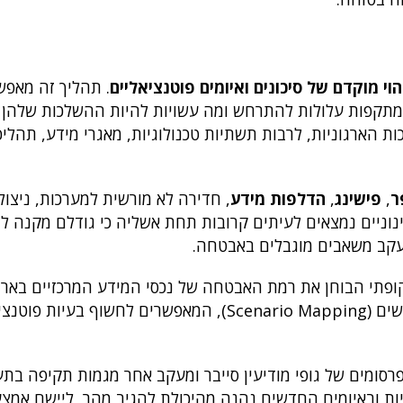
הוי מוקדם של סיכונים ואיומים פוטנציאליים
. תהליך זה מאפש
גי מתקפות עלולות להתרחש ומה עשויות להיות ההשלכות שלהן 
ת הארגוניות, לרבות תשתיות טכנולוגיות, מאגרי מידע, תהליכ
ר
,
פישינג
,
הדלפות מידע
, חדירה לא מורשית למערכות, ניצול
דות (APT). עסקים קטנים ובינוניים נמצאים לעיתים קרובות תחת אשליה כי גודלם מק
קב משאבים מוגבלים באבטחה.
פתי הבוחן את רמת האבטחה של נכסי המידע המרכזיים בארגון
ומיפוי תרחישים (Scenario Mapping), המאפשרים לחשוף בעיות
 פרסומים של גופי מודיעין סייבר ומעקב אחר מגמות תקיפה בת
יות ובאיומים החדשים נהנה מהיכולת להגיב מהר, ליישם אמצ