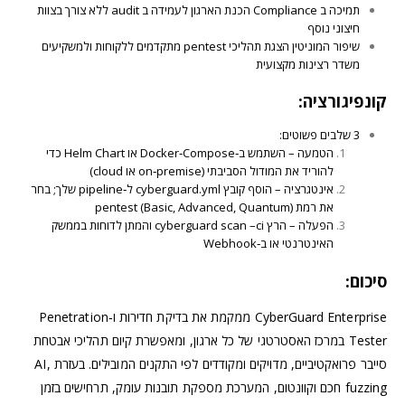
תמיכה ב Compliance הכנת הארגון לעמידה ב audit ללא צורך בצוות
חיצוני נוסף
שיפור המוניטין הצגת תהליכי
pentest
מתקדמים ללקוחות ולמשקיעים
משדר רצינות מקצועית
קונפיגורציה
:
3 שלבים פשוטים:
הטמעה – השתמש ב‑Docker‑Compose או Helm Chart כדי
להוריד את המודול הסביבתי (on‑premise או cloud)
אינטגרציה – הוסף קובץ cyberguard.yml ל‑pipeline שלך; בחר
את רמת pentest (Basic, Advanced, Quantum)
הפעלה – הרץ cyberguard scan –ci והמתן לדוחות בממשק
האינטרנטי או ב‑Webhook
סיכום:
CyberGuard Enterprise ממקמת את בדיקת חדירות ו‑Penetration
Tester במרכז האסטרטגי של כל ארגון, ומאפשרת קיום תהליכי אבטחת
סייבר פרואקטיביים, מדויקים ומקודדים לפי התקנים המובילים. בעזרת
,
AI
fuzzing חכם וקוונטום, המערכת מספקת תובנות עומק, תרחישים בזמן