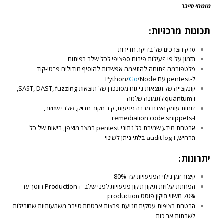
מומחי סייבר
תכונות מרכזיות:
סרק הצרכים של
בדיקת חדירות
תזמון על פי פעילות פיתוח ספציפי לכל שלב בפיתוח
פלטפורמה פתוחה להתאמה אפשרות להוסיף מודולים פרטי‑קוד
ל‑pentest עם Python/
/Node
Go
קונקצייה של תוצאות ניתוח מסונכרן של תוצאות SAST, DAST, fuzzing,
ו‑quantum לתמונה שלמה
דוחות עומק הצגת מבנה פגיעות, קוד מקור מדויק, שלבי שחזור,
ו‑remediation code snippets
אבטחת מידע שמירת כל נתוני pentest במצב מוצפן, רישות של כל
תרחיש, ו‑audit log בלתי ניתן לשינוי
יתרונות:
קיצור זמן גילוי הפגיעויות עד 80%
הפחתת עלויות תיקון תיקון פגיעויות לפני שלב ה‑Production חוסך עד
70% משווי תיקון פוסט production
הבטחת רציפות עסקית מניעת פרצות אבטחת סייבר משמעותיות שמובילות
לשבתות ארוכות