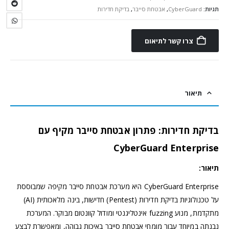
תגיות:
CyberGuard
,
אבטחת סייבר
,
בדיקת חדירות
צרו קשר לתיאום
תיאור
בדיקת חדירות: פתרון אבטחת סייבר מקיף עם
CyberGuard Enterprise
תיאור:
CyberGuard Enterprise היא מערכת אבטחת סייבר מקיפה שמבוססת
על טכנולוגיות בדיקת חדירות (Pentest) חדישות, בינה מלאכותית (AI)
מתקדמת, מנוע fuzzing אינטליגנטי ומודול קוונטום מבוקר. המערכת
נבנתה במיוחד עבור מומחי אבטחת סייבר באיכות גבוהה, ומאפשרת לבצע