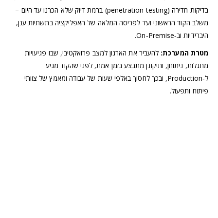
בדיקות חדירה (penetration testing) ברמת
דיוק
שלא הכרנו עד היום –
משלב הקוד הראשוני ועד לפריסה המלאה של האפליקציה בתשתיות ענן,
היברידיות וב‑On‑Premise.
מטרת המערכת:
להעביר את הארגון למצב פרואקטיבי, שבו פגיעויות
מתגלות, ניתוחן, ותיקונן מתבצע בזמן אמת, לפני שהקוד מגיע
ל‑Production, ובכך לחסוך באלפי שעות של עבודה ומאמץ של צוותי
פיתוח ותפעול.