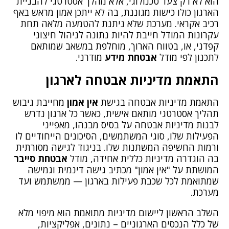
הוא לא רק צעד טכנולוגי, אלא מהלך אסטרטגי להבניית
הארגון כולו כישות מגוננת, בה לא ייתכן אמון מראש באף
רכיב אקראי. מערכת שלא ניתנת להטמעה מלאה תחת
עקרונות המודל חייבת להיות נתונה לניהול חיצוני
קפדני, או, בטווח הארוך, מוחלפת במשאב שמותאם
לתכנון לפי מודל
אבטחת מידע
מודרני.
התאמת מדיניות אבטחה לארגון
התאמת מדיניות אבטחה בגישת
אין אמון
מחייבת גיבוש
תהליך אסטרטגי מותאם אישית, כאשר כל ארגון נדרש
לבנות מדיניות אבטחה על בסיס מבנהו, מאפייני
הפעילות שלו, סוגי המשתמשים, הסיכונים הייחודיים לו
ורמות החשיפה המשתנות שלו. בניגוד לגישה מסורתית
בה הוגדרה מדיניות כללית אחידה, מודל
אבטחת סייבר
המושתת על "אין אמון" מכתיב גישה דינמית וגמישה
שמתואמת לכל שכבת פעילות בארגון — ממשתמש ועד
מערכת.
השלב הראשון ליישום מדיניות מתואמת הוא מיפוי מלא
של כלל הנכסים הארגוניים – נתונים, אפליקציות,