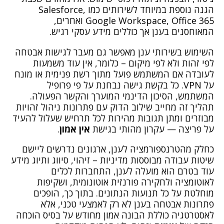
הגנה נוספת במיוחד לשירותים כמו Salesforce,
Google Workspace, Office 365 ואחרים,
המאוחסנים בענן אך כוללים מידע עסקי רגיש.
השימוש בשירותי ענן מאפשר גם מעבר לגישות אבטחה
לפי זהות ולא לפי מיקום – כלומר, אין עוד משמעות
לעובדה אם המשתמש פועל מתוך רשת פנימית או מונח
על VPN. כל בקשת גישה נבחנת על פי פרופיל
המשתמש, הסיכון הדינמי המוערך והקשר הפעולה.
תהליך זה מחייב שילוב הדוק עם פתרונות ניהול זהויות
מבוזרים ומתן תגובות מהירות לכל תרחיש שעלול להעיד
על פריצה — עקרון מהותי בגישת
אין אמון
.
כחלק מהטרנספורמציה לענן, ארגונים נדרשים ליישם
שיטות עבודה מבוססות מדיניות – זיהוי, סיווג ותיוג מידע
עוד בטרם הוא מועלה לענן, התחברות לכלים
לאוטומציה ולחקירה פורנזית אוטונומית, ושקיפות
מוחלטת על כל תנועות הנתונים. בתוך כך, הופכים
פתרונות אבטחה בענן לא רק לאמצעי טכני, אלא
לאסטרטגיה כוללת הבונה אמון מחודש על בסיס הוכחה