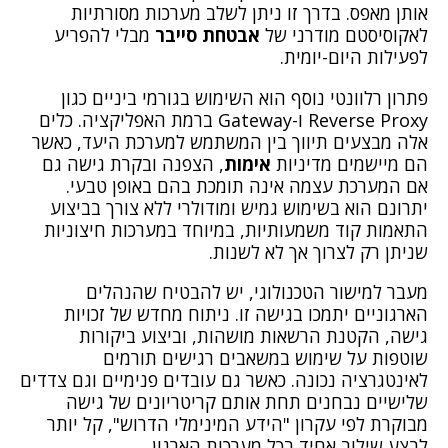
אותן מאפס. בדרך זו ניתן לשלב מערכות מסורתיות
לאקוסיסטם מודרני של
אבטחת סייבר
מבלי להפריע
לפעילות היום-יומית.
פתרון רלוונטי נוסף הוא השימוש בגורמי ביניים כגון
Reverse Proxy ו-Gateway ברמת האפליקציה. כלים
אלה מבצעים תיווך בין המשתמש למערכת היעד, כאשר
הם מיישמים מדיניות
אימות
, הצפנה ובקרת גישה גם
אם המערכת עצמה אינה תומכת בהם באופן טבעי.
יתרונם הוא בשימוש גמיש ומודולרי ללא צורך בביצוע
התאמות קוד משמעותיות, במיוחד במערכות חיצוניות
שניתן רק לצרוך אך לא לשנות.
מעבר למישור הטכנולוגי, יש להבטיח שהנהלים
הארגוניים יתמכו בגישה זו. ניתוח מחדש של זכויות
גישה, הקטנת הרשאות מושהות, וביצוע ביקורות
שוטפות על שימוש במשאבים רגישים תורמים
לאינטגרציה נכונה. כאשר גם עובדים פנימיים וגם צדדים
שלישיים נבחנים תחת אותם קריטריונים של גישה
מבוקרת לפי עקרון "הידע המינימלי הדרוש", קל יותר
לבצע שילוב אחיד בכל מערכות הארגון.