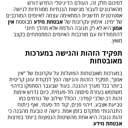
לסיכום חלק זה, העולם הדיגיטלי החדש דורש
מהארגונים לעבור מגישות הגנתיות מסורתיות לגישה
אסטרטגית חדשנית המתאימה עצמה לאיומים המורכבים
של ימינו. אימוץ עקרונות של
אבטחת מידע
מבוססת
אין
אמון
היא לא רק תגובה הולמת אלא מהלך חיוני
להתמודדות עם מורכבות האיומים המתפתחים בקצב
מואץ.
תפקיד הזהות והגישה במערכות
מאובטחות
במערכות מאובטחות הפועלות על עקרונות של "אין
אמון", תפקיד הזהות והגישה הפך לנקודת עוגן קריטית
ביותר בכל מערך ההגנה. בעוד שבעבר הסתפקו בזיהוי
משתמש בעזרת סיסמה חד-פעמית, כיום נדרש אימות
זהות רב-שלבי קפדני, הכולל שילוב של גורמים כמו
טביעת אצבע, זיהוי פנים, קוד חד-פעמי, ואף ניתוח
התנהגותי מתקדם בזמן אמת. גישה זו נובעת מהבנה כי
זהות גנובה היא אחת מהשיטות הנפוצות ביותר בפרצות
אבטחת מידע
.