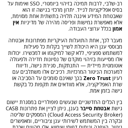
רב-שלבי, לרבות תמיכה בזיהוי ביומטרי, SSO ואימות על
בסיס אפליקציות לנייד. יתרון מרכזי בגישה זו הוא
שאבטחת המידע איננה תלויה בתשתית אחת מסוימת,
אלא מאפשרת גמישות ופריסה מהירה של מדיניות
אין
אמון
בכלל ערוצי העבודה.
מעבר לכך, אחת התועלות העיקריות מפתרונות אבטחה
מבוססי ענן היא היכולת לשייך בקלות כל פעילות
למשתמש ספציפי, ללא קשר למיקומו או למכשירו. יכולות
אלו מסייעות בזיהוי מוקדם של נסיונות חדירה ולפעולה
אוטומטית מיידית — התנתקות, סגירת גישה, ודיווח
למערכות הניטור המרכזיות. רכיבים אלו משתלבים עם
רעיון
Zero Trust
בכך שאינם סומכים על הסביבה או
שרת האפליקציה, אלא מוודאים את תקפות כל בקשת
גישה בזמן אמת.
בין הכלים החדשניים שנעשים פופולריים במסגרת יישום
גישת
אבטחת סייבר
בענן, ניתן לציין את פתרונות CASB
(Cloud Access Security Broker) המספקים שליטה
ובקרה בין המשתמש לשירותי ענן ציבוריים, ומאפשרים
ניטור, הצפנה וניתוח דפוסי שימוש. אלו מהווים שכבת