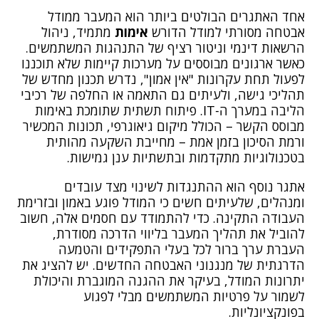
אחד האתגרים הבולטים ביותר הוא המעבר ממודל
אבטחה מסורתי למודל הדורש
אימות
מתמיד, ניהול
הרשאות דינמי וניטור רציף של התנהגות המשתמשים.
כאשר ארגונים מבוססים על מערכות קיימות שלא תוכננו
לפעול תחת עקרונות "אין אמון", נדרש תכנון מחדש של
תהליכי גישה, ולעיתים גם התאמה או החלפה של רכיבי
הליבה במערך ה-IT. פיתוח תשתית שתומכת באימות
מבוסס הקשר – הכולל מיקום גיאוגרפי, תכונות המכשיר
ורמת הסיכון בזמן אמת – מחייבת השקעה מהותית
בטכנולוגיות מתקדמות ובתשתיות ענן גמישות.
אתגר נוסף הוא ההתנגדות לשינוי מצד עובדים
ומנהלים, שלעיתים חשים כי המודל פוגע באמון ובזרימת
העבודה התקינה. כדי להתמודד עם חסמים אלה, חשוב
להוביל את תהליך המעבר בליווי הדרכה מסודרת,
העברת ערך ברור לכל בעלי התפקידים והטמעה
הדרגתית של מנגנוני האבטחה החדשים. יש להציג את
יתרונות המודל, בעיקר את ההגנה המוגברת והיכולת
לשמור על פרטיות המשתמשים מבלי לפגוע
בפונקציונליות.