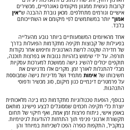
קרובות נעשית ממגוון מיקומים גאוגרפיים, מכשירים
אישיים וגורמים מתחלפים. מכאן גוברת ההבנה ש
"אין
אמון"
יותר במשתמשים לפי מיקומם או השתייכותם
בלבד.
אחד מהאיומים המשמעותיים ביותר נובע מהעלייה
בפעילות של קבוצות תקיפה מתקדמות הפועלות בדרך
של חדירה שקטה לרשת הארגונית וחיפוש אחר נקודות
תורפה. על ידי שימוש בזהויות גנובות או בפרצות תוכנה,
תוקפים יכולים להשיג גישה ממושכת למערכות עסקיות
מבלי להתגלות לאורך זמן. מקרים אלו מדגישים את
חשיבותו של
אימות
מתמיד ושל מדיניות גישה שמבוססת
על פרמטרים דינמיים כגון מיקום, סוג מכשיר ודפוסי
התנהגות.
בנוסף, הופעת טכנולוגיות מתקדמות כמו בינה מלאכותית
יוצרת כלי תקיפה חכמים שמסוגלים לבצע פישינג מותאם
באופן אישי, ניתוח פרצות זמן אמת, ואף חיקוי של תחום
תקשורת ארגוני פנימי תוך התחזות להודעות לגיטימיות.
במקביל, התקפות כופרה הפכו לשכיחות במיוחד והן