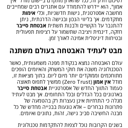
לסיכום חלק זה, ככל שהארון מתקדם ביישום מודל "אין
אמון", הוא יידרש להתמודד עם אתגרים רבים שמחייבים
מחשבה אסטרטגית, גישות חדשניות, וכלי
אימות
מתקדמים. אך בליווי הנכון ובגישה הדרגתית, ניתן
להתגבר על הקשיים ולבנות תשתית
אבטחת סייבר
חזקה, דינמית ויציבה שתשמור על רציפות תפעולית
ובטיחות דיגיטלית אמינה לאורך זמן.
תחומי השירות שלנו
מבט לעתיד האבטחה בעולם משתנה
אבטחת רשתות
אבטחת יישומים
ניהול זהויות וגישה
עולם האבטחה נמצא בנקודת מפנה משמעותית, כאשר
התמודדות עם אירועים
הטכנולוגיה משנה את חוקי המשחק והאיומים הופכים
אבטחת מידע פיזית
מתוחכמים וממוקדים יותר מיום ליום. בתוך מציאות זו,
כלים וטכנולוגיות נלווים
מודל
אין אמון
(Zero Trust) ממשיך לתפוס תאוצה
כעמוד התווך החדש של אסטרטגיית
אבטחת סייבר
משאבי החברה
בארגונים בכל הגדלים ובכל התחומים. אך מבט לעתיד
מגלה כי התחזיות אינן נעצרות רק בהטמעה של
צור קשר
פתרונות נבחרים – אלא נוגעות בבנייה מחדש של כל
בואו לעבוד אצלנו
מבנה החשיבה סביב גישה, זהות, נתונים ואיומים.
על עצמנו
מוצרי החברה
בשנים הקרובות נוכל לצפות להתקדמות טכנולוגית
קשרי משקיעים