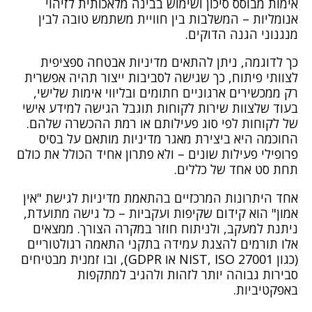
אימות מבוסס סיכון ושימוש בבינה מלאכותית לזיהוי
אנומליות – המשלבות בין חוויית משתמש טובה לבין
מנגנוני הגנה הדוקים.
כך לדוגמה, ניתן להתאים מדיניות אבטחה ספציפית
לצוותי פיתוח, כך שגישה לסביבות ייצור תהיה אפשרית
רק ממכשירים ארגוניים חתומים ובליווי אימות שלישי,
בעוד שלצוות שירות לקוחות תוגבל הגישה למידע אישי
של לקוחות לפי סוג פעילותם או רמת ההכשרה שלהם.
החוכמה היא ביצירת מאגר מדיניות מותאם על בסיס
פרופילי פעילות שונים – ולא פתרון אחיד הכולל את כולם
תחת סט אחד של כללים.
אחד היתרונות המרכזיים בהתאמת מדיניות לגישת "אין
אמון" הוא קידום שקיפות ועקביות – כל גישה מתועדת,
ניתנת למעקב, ולניתוח חוזר במקרה הצורך. ממצאים
אלו תורמים להצגת עמידה בתקני התאמה רגולטוריים
(כגון NIST, ISO 27001 או GDPR), ובו זמנית מבטיחים
סבירות גבוהה יותר לזהות ולהגיב למתקפות
באפקטיביות.