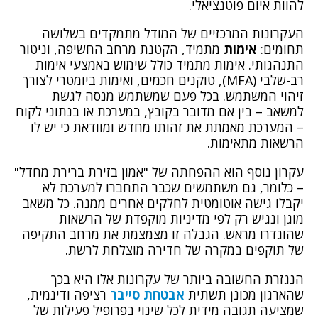
להוות איום פוטנציאלי.
העקרונות המרכזיים של המודל מתמקדים בשלושה
תחומים:
אימות
מתמיד, הקטנת מרחב החשיפה, וניטור
התנהגותי. אימות מתמיד כולל שימוש באמצעי אימות
רב-שלבי (MFA), טוקנים חכמים, ואימות ביומטרי לצורך
זיהוי המשתמש. בכל פעם שמשתמש מנסה לגשת
למשאב – בין אם מדובר בקובץ, במערכת או בנתוני לקוח
– המערכת מאמתת את זהותו מחדש ומוודאת כי יש לו
הרשאות מתאימות.
עקרון נוסף הוא ההפחתה של "אמון בזירת ברירת מחדל"
– כלומר, גם משתמשים שכבר התחברו למערכת לא
יקבלו גישה אוטומטית לחלקים אחרים ממנה. כל משאב
מוגן ונגיש רק לפי מדיניות מוקפדת של הרשאות
שהוגדרו מראש. הגבלה זו מצמצמת את מרחב התקיפה
של תוקפים במקרה של חדירה מוצלחת לרשת.
הנגזרת החשובה ביותר של עקרונות אלו היא בכך
שהארגון מכונן תשתית
אבטחת סייבר
רציפה ודינמית,
שמציעה תגובה מידית לכל שינוי בפרופיל פעילות של