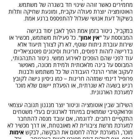
מחמירים כאשר זוהה שינוי חד בשגרה של משתמש.
האוטומציה יוצרת פעולה עקבית, ומונעת שחיקה ותלות
בשיקול דעת אנושי שעלול להתפספס ברגע אמת.
במקביל, ניטור בזמן אמת הפך לאבן יסוד בגישה
המבוססת על "
אין אמון
". כל פעילות משתמש, מכשיר או
שירות עוברת ניתוח שוטף, לא רק לצורך תיעוד אלא
בדרישה לזהות דפוסים, חריגות וסיכונים פוטנציאליים
עוד לפני שהם הופכים לאירוע ממשי. ניטור התנהגותי,
המבוסס על בינה מלאכותית ולמידת מכונה, מאפשר
לעקוב אחרי הרגלי העבודה של כל משתמש ולבנות
פרופיל דינמי שמזהה חריגות – כמו ניסיון גישה לקובץ
רגיש בשעה לא שגרתית, או הפעלת יישום שלא מוכר
למערכת הארגונית.
השילוב שבין אוטומציה וניטור יוצר מנגנון תגובה עצמאי
ופרואקטיבי שמתאים במיוחד לארגונים בעלי משטחים
התקפיים רחבים. לדוגמה, אם עובד מנסה להתחבר
למערכת מרשת ציבורית לא מאובטחת, או דרך מכשיר לא
מוכר, המערכת יכולה לחסום את הבקשה, לבקש
אימות
נוסף, ואף לשלוח דו"ח מפורט לצוות האבטחה — וכל