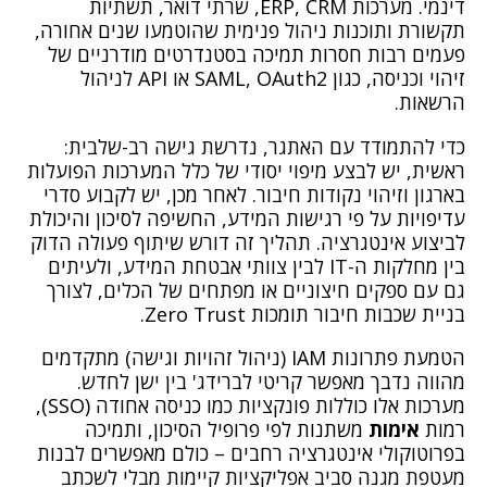
דינמי. מערכות ERP, CRM, שרתי דואר, תשתיות
תקשורת ותוכנות ניהול פנימית שהוטמעו שנים אחורה,
פעמים רבות חסרות תמיכה בסטנדרטים מודרניים של
זיהוי וכניסה, כגון SAML, OAuth2 או API לניהול
הרשאות.
כדי להתמודד עם האתגר, נדרשת גישה רב-שלבית:
ראשית, יש לבצע מיפוי יסודי של כלל המערכות הפועלות
בארגון וזיהוי נקודות חיבור. לאחר מכן, יש לקבוע סדרי
עדיפויות על פי רגישות המידע, החשיפה לסיכון והיכולת
לביצוע אינטגרציה. תהליך זה דורש שיתוף פעולה הדוק
בין מחלקות ה-IT לבין צוותי אבטחת המידע, ולעיתים
גם עם ספקים חיצוניים או מפתחים של הכלים, לצורך
בניית שכבות חיבור תומכות Zero Trust.
הטמעת פתרונות IAM (ניהול זהויות וגישה) מתקדמים
מהווה נדבך מאפשר קריטי לברידג' בין ישן לחדש.
מערכות אלו כוללות פונקציות כמו כניסה אחודה (SSO),
רמות
אימות
משתנות לפי פרופיל הסיכון, ותמיכה
בפרוטוקולי אינטגרציה רחבים – כולם מאפשרים לבנות
מעטפת מגנה סביב אפליקציות קיימות מבלי לשכתב