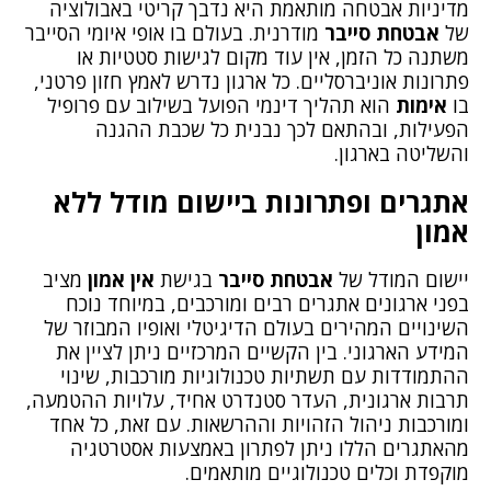
מדיניות אבטחה מותאמת היא נדבך קריטי באבולוציה
של
אבטחת סייבר
מודרנית. בעולם בו אופי איומי הסייבר
משתנה כל הזמן, אין עוד מקום לגישות סטטיות או
פתרונות אוניברסליים. כל ארגון נדרש לאמץ חזון פרטני,
בו
אימות
הוא תהליך דינמי הפועל בשילוב עם פרופיל
הפעילות, ובהתאם לכך נבנית כל שכבת ההגנה
והשליטה בארגון.
אתגרים ופתרונות ביישום מודל ללא
אמון
יישום המודל של
אבטחת סייבר
בגישת
אין אמון
מציב
בפני ארגונים אתגרים רבים ומורכבים, במיוחד נוכח
השינויים המהירים בעולם הדיגיטלי ואופיו המבוזר של
המידע הארגוני. בין הקשיים המרכזיים ניתן לציין את
ההתמודדות עם תשתיות טכנולוגיות מורכבות, שינוי
תרבות ארגונית, העדר סטנדרט אחיד, עלויות ההטמעה,
ומורכבות ניהול הזהויות וההרשאות. עם זאת, כל אחד
מהאתגרים הללו ניתן לפתרון באמצעות אסטרטגיה
מוקפדת וכלים טכנולוגיים מותאמים.