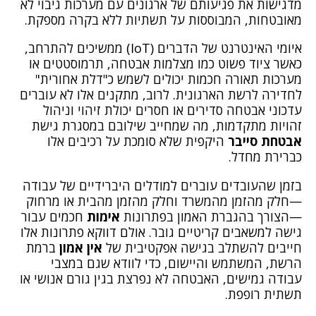
מדגישות את פגיעותם של ארגונים עם מערכות גיבוי לא
מאובטחות, המבוססות על תשתיות ללא בקרה מספקת.
איומי האינטרנט של הדברים (IoT) ממשיכים להתרחב,
כאשר ציוד פשוט כמו מצלמות אבטחה, תרמוסטטים או
מערכות תאורה חכמות יכולים לשמש כ"דלת אחורית"
לחדירה לרשת הארגונית. לרוב, מתקנים אלו לא עוברים
עדכוני אבטחה סדירים או חסרים יכולת זיהוי וניהול
זהויות מתקדמות, מה שמחייב שילובם במסגרת גישת
אבטחת סייבר
היקפית שלא סומכת על רכיבים אלו
כברירת מחדל.
בזמן שהעובדים עוברים למודלים היברידיים של עבודה
—חלק מהזמן מהמשרד וחלק מהזמן מהבית או מרחוק
—הצורך בהגברת האמון בפתרונות
אימות
חכמים עבור
גישה למשאבים קריטיים גובר. אולם דווקא פתרונות אלו
חייבים להשתלב בגישה אפקטיבית של
אין אמון
ברמת
הרשת, המשתמש והיישום, כדי לוודא שגם במצבי
עבודה גמישים, האבטחה לא נפרצת בגין גורם אנושי או
תשתית רופפת.