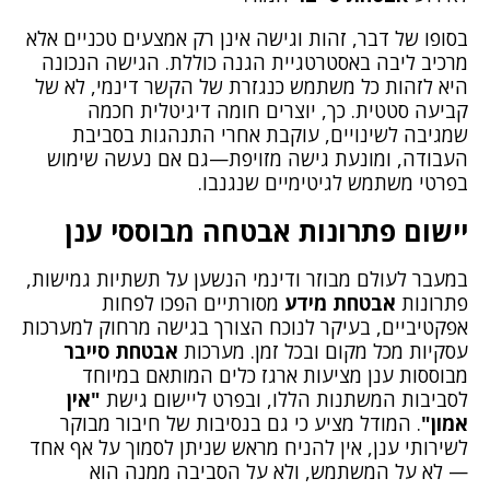
בסופו של דבר, זהות וגישה אינן רק אמצעים טכניים אלא
מרכיב ליבה באסטרטגיית הגנה כוללת. הגישה הנכונה
היא לזהות כל משתמש כנגזרת של הקשר דינמי, לא של
קביעה סטטית. כך, יוצרים חומה דיגיטלית חכמה
שמגיבה לשינויים, עוקבת אחרי התנהגות בסביבת
העבודה, ומונעת גישה מזויפת—גם אם נעשה שימוש
בפרטי משתמש לגיטימיים שנגנבו.
יישום פתרונות אבטחה מבוססי ענן
במעבר לעולם מבוזר ודינמי הנשען על תשתיות גמישות,
פתרונות
אבטחת מידע
מסורתיים הפכו לפחות
אפקטיביים, בעיקר לנוכח הצורך בגישה מרחוק למערכות
עסקיות מכל מקום ובכל זמן. מערכות
אבטחת סייבר
מבוססות ענן מציעות ארגז כלים המותאם במיוחד
לסביבות המשתנות הללו, ובפרט ליישום גישת
"אין
אמון"
. המודל מציע כי גם בנסיבות של חיבור מבוקר
לשירותי ענן, אין להניח מראש שניתן לסמוך על אף אחד
— לא על המשתמש, ולא על הסביבה ממנה הוא