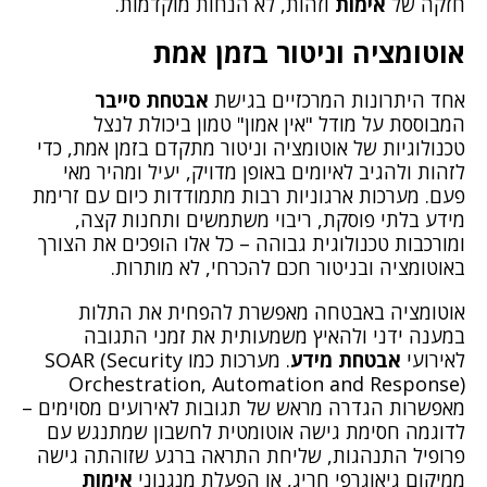
חזקה של
אימות
וזהות, לא הנחות מוקדמות.
אוטומציה וניטור בזמן אמת
אחד היתרונות המרכזיים בגישת
אבטחת סייבר
המבוססת על מודל "אין אמון" טמון ביכולת לנצל
טכנולוגיות של אוטומציה וניטור מתקדם בזמן אמת, כדי
לזהות ולהגיב לאיומים באופן מדויק, יעיל ומהיר מאי
פעם. מערכות ארגוניות רבות מתמודדות כיום עם זרימת
מידע בלתי פוסקת, ריבוי משתמשים ותחנות קצה,
ומורכבות טכנולוגית גבוהה – כל אלו הופכים את הצורך
באוטומציה ובניטור חכם להכרחי, לא מותרות.
אוטומציה באבטחה מאפשרת להפחית את התלות
במענה ידני ולהאיץ משמעותית את זמני התגובה
לאירועי
אבטחת מידע
. מערכות כמו SOAR (Security
Orchestration, Automation and Response)
מאפשרות הגדרה מראש של תגובות לאירועים מסוימים –
לדוגמה חסימת גישה אוטומטית לחשבון שמתנגש עם
פרופיל התנהגות, שליחת התראה ברגע שזוהתה גישה
ממיקום גיאוגרפי חריג, או הפעלת מנגנוני
אימות