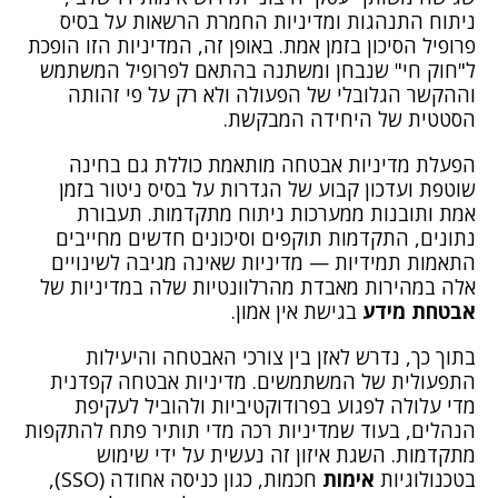
ניתוח התנהגות ומדיניות החמרת הרשאות על בסיס
פרופיל הסיכון בזמן אמת. באופן זה, המדיניות הזו הופכת
ל"חוק חי" שנבחן ומשתנה בהתאם לפרופיל המשתמש
וההקשר הגלובלי של הפעולה ולא רק על פי זהותה
הסטטית של היחידה המבקשת.
הפעלת מדיניות אבטחה מותאמת כוללת גם בחינה
שוטפת ועדכון קבוע של הגדרות על בסיס ניטור בזמן
אמת ותובנות ממערכות ניתוח מתקדמות. תעבורת
נתונים, התקדמות תוקפים וסיכונים חדשים מחייבים
התאמות תמידיות — מדיניות שאינה מגיבה לשינויים
אלה במהירות מאבדת מהרלוונטיות שלה במדיניות של
אבטחת מידע
בגישת אין אמון.
בתוך כך, נדרש לאזן בין צורכי האבטחה והיעילות
התפעולית של המשתמשים. מדיניות אבטחה קפדנית
מדי עלולה לפגוע בפרודוקטיביות ולהוביל לעקיפת
הנהלים, בעוד שמדיניות רכה מדי תותיר פתח להתקפות
מתקדמות. השגת איזון זה נעשית על ידי שימוש
בטכנולוגיות
אימות
חכמות, כגון כניסה אחודה (SSO),