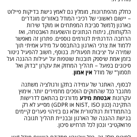
כחלק מהפתרונות, מומלץ גם לאמץ גישת בדיקות פיילוט
– יישום ראשוני של רכיבי המודל באזורים מוגדרים
בארגון (למשל סביבת המפתחים או מוקד שירות
הלקוחות), ניתוח הנתונים והשפעות האבטחה, ואז
הרחבה הדרגתית לגורמים נוספים. פתרון זה מאפשר
ללמוד את צרכי הארגון בהתבסס על מידע אמיתי תוך
שמירה על יציבות תפעולית. בנוסף, חשוב להפעיל ניטור
בזמן אמת שיספק תובנות שוטפות על יעילות ההגנה ועל
סיכונים בפועל – תהליך המחזק את עקרון "בדוק ואל
תסמוך" של מודל
אין אמון
.
לבסוף, האתגר של עמידה בתקן ורגולציה משתנה
מתגבר ככל שהחוקים הופכים מחמירים יותר. אימוץ
עקרונות
אבטחת מידע
מדורגים בהתאם לדרישות
התקינה (כגון NIST, ISO או GDPR) מסייע לא רק
בהתמודדות רגולטורית אלא גם בזיהוי פערים קיימים
בגישת ההגנה של הארגון ובבניית תהליך תגובה
פרואקטיבי ונכון לכל תרחיש סיכון.