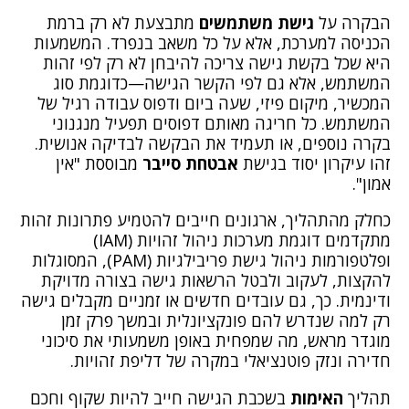
הבקרה על
גישת משתמשים
מתבצעת לא רק ברמת
הכניסה למערכת, אלא על כל משאב בנפרד. המשמעות
היא שכל בקשת גישה צריכה להיבחן לא רק לפי זהות
המשתמש, אלא גם לפי הקשר הגישה—כדוגמת סוג
המכשיר, מיקום פיזי, שעה ביום ודפוס עבודה רגיל של
המשתמש. כל חריגה מאותם דפוסים תפעיל מנגנוני
בקרה נוספים, או תעמיד את הבקשה לבדיקה אנושית.
זהו עיקרון יסוד בגישת
אבטחת סייבר
מבוססת "אין
אמון".
כחלק מהתהליך, ארגונים חייבים להטמיע פתרונות זהות
מתקדמים דוגמת מערכות ניהול זהויות (IAM)
ופלטפורמות ניהול גישת פריבילגיות (PAM), המסוגלות
להקצות, לעקוב ולבטל הרשאות גישה בצורה מדויקת
ודינמית. כך, גם עובדים חדשים או זמניים מקבלים גישה
רק למה שנדרש להם פונקציונלית ובמשך פרק זמן
מוגדר מראש, מה שמפחית באופן משמעותי את סיכוני
חדירה ונזק פוטנציאלי במקרה של דליפת זהויות.
תהליך
האימות
בשכבת הגישה חייב להיות שקוף וחכם