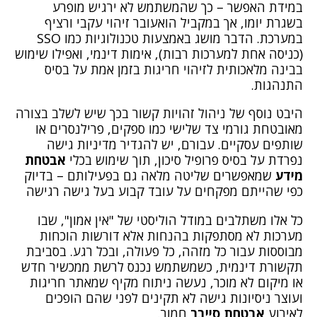
במידת האפשר – כך שהמשתמש לא ירגיש מופרע
בשגרת יומו, אך במקביל הואעובר זיהוי עקבי ורציף
במערכת. הדבר מושג באמצעות טכנולוגיות כמו SSO
(כניסה אחת למערכות רבות), אימות דינמי, ואפילו שימוש
בבינה מלאכותית לזיהוי חריגות בזמן אמת על בסיס
התנהגות.
היבט נוסף של ניהול זהויות קשור בכך שיש לשלב בצורה
מאובטחת גורמי צד שלישי כמו ספקים, פרילנסרים או
שותפים עסקיים. עבורם, יש להגדיר מדיניות גישה
נפרדת על בסיס פרופיל סיכון, תוך שימוש בכלי
אבטחת
מידע
שמאפשרים שליטה מלאה גם בפעילותם – בדיוק
כפי שהייתם מפקחים על עובד קבוע בעל גישה רגישה
כל אלו משתלבים במודל הוליסטי של "אין אמון", שבו
מערכות לא מסתפקות בהנחות אלא דורשות הוכחות
מבוססות עבור כל מזהה, כל פעולה, ובכל רגע. בסביבת
תקשורת דינמית, כשמשתמש נכנס לרשת ממכשיר חדש
או מיקום לא מוכר, נעשה ניתוח מקיף שמאתר חריגות
ועוצר ניסיונות גישה לא תקינים לפני שהם הופכים
לאירוע
אבטחת סייבר
חמור.