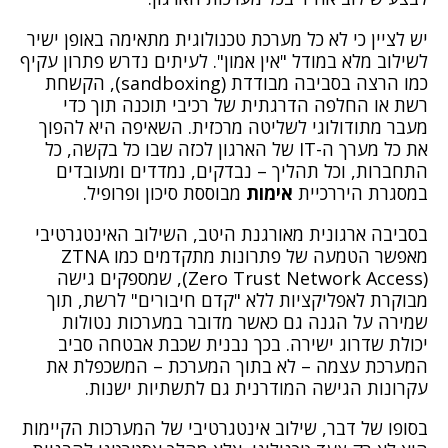
יש לציין כי לא כל מערכת טכנולוגית מתאימה באופן ישיר
לשילוב מלא במודל "אין אמון". לעיתים נדרש פתרון עקיף
כמו הרצה בסביבה מבודדת (sandboxing), הקשחת
רשת או החלפה הדרגתית של רכיבי תוכנה תוך כדי
מעבר מתודולוגי לשליטה מרכזית. השאיפה היא להפוך
את כל מערך ה-IT של הארגון לכזה שבו כל בקשה, כל
התחברות, וכל תהליך – נבדקים, נמדדים ומעובדים
במסגרת היררכיית
אימות
מבוססת סיכון ופרופיל.
בסביבה ארגונית מאורגנת היטב, השילוב האינטגרטיבי
מאפשר הטמעה של פתרונות מתקדמים כמו ZTNA
(Zero Trust Network Access), שמספקים גישה
מבוקרת לאפליקציות ללא "קדם חיבורים" לרשת, תוך
שמירה על הגנה גם כאשר מדובר במערכות נטולות
יכולת שדרוג ישירה. בכך נבנית שכבת אבטחה סביב
המערכת עצמה – לא בתוך המערכת – המשכפלת את
עקרונות הגישה המודרנית גם לתשתיות ישנות.
בסופו של דבר, שילוב אינטגרטיבי של המערכות הקיימות