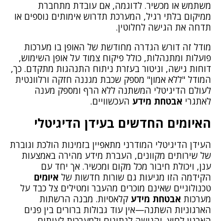
משתמש או מכשיר. לדוגמה, אם עובדת מתחברת
ממיקום בלתי רגיל, המערכת תדרוש אימותים נוספים או
תדחה את הגישה לחלוטין.
מודל זה דורש הגדרה מחודשת של האופן בו מערכות
פועלות ומתנהלות, כולל פיקוח צמוד על אופן השימוש,
דוחות גישה, וניטור בעזרת ניתוח התנהגות מתקדם. כך,
המודל "ללא אמון" מספק שכבת מגננה חזקה ורלוונטית
לעולם הדיגיטלי המשתנה ללא הרף ומספק מענה
לאתגרי
אבטחת מידע
העכשוויים.
האיומים החדשים בעידן הדיגיטלי
העידן הדיגיטלי המודרני מתאפיין בזמינות הולכת וגוברת
של שירותים מקוונים, העברת מידע מהירה באמצעות
ענן, ויכולת חיבור מכל מקום ומכשיר. אך יחד עם
הקידמה הזו מגיעות גם שורות חדשות של
איומים
טכנולוגיים שאינם מוכרים מהעבר ומטילים צל כבד על
מערכות
אבטחת מידע
קלאסיות. מבנה הרשתות
הארגוניות השתנה—אין עוד גבולות ברורים בין פנים
הארגון לחוץ, והגישה לנתונים ולמערכות לעיתים