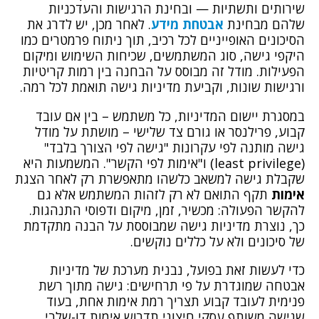
שירותים ותשתיות — ובחינת הרגישות והעדכניות
שלהם מבחינת
אבטחת מידע
. לאחר מכן, יש לדרג את
הסיכונים האופייניים לכל רכיב, תוך ניתוח פרמטרים כמו
היקפי גישה, סוג המשתמשים, שכיחות השימוש ומיקום
הפעילות. מודל זה מבוסס על הבחנה בין רמות קריטיות
ורגישות שונות, וקביעת מדיניות גישה תואמת לכל רמה.
במסגרת יישום המדיניות, כל משתמש – בין אם עובד
קבוע, פרילנסר או גורם צד שלישי – מושתת על מודל
גישה מותנה לפי עקרונות "גישה לפי הצורך בלבד"
(least privilege) ו"אימות לפי הקשר". המשמעות היא
שקבלת גישה למשאב כלשהו מתאפשרת רק לאחר הצגת
אימות
תקף התואם לא רק לזהות המשתמש אלא גם
להקשר הפעולה: מכשיר, זמן, מיקום ודפוסי התנהגות.
כך, נוצרת מדיניות גישה שמבוססת על הבנה מתקדמת
של סיכונים ולא על כללים נוקשים.
כדי לעשות זאת בפועל, נבנית מערכת של מדיניות
אבטחה שמוגדרת על פי תרחישים: גישה מתוך רשת
פנימית לעובד קבוע תצריך רמת אימות אחת, בעוד
שגישה משותף עסקי חיצוני תדרוש אימות דו-שלבי,