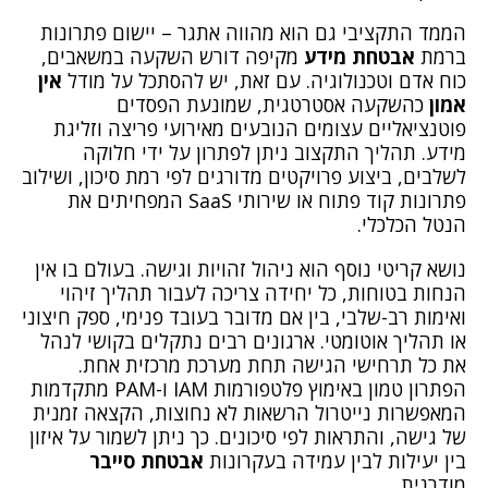
הממד התקציבי גם הוא מהווה אתגר – יישום פתרונות
ברמת
אבטחת מידע
מקיפה דורש השקעה במשאבים,
כוח אדם וטכנולוגיה. עם זאת, יש להסתכל על מודל
אין
אמון
כהשקעה אסטרטגית, שמונעת הפסדים
פוטנציאליים עצומים הנובעים מאירועי פריצה וזליגת
מידע. תהליך התקצוב ניתן לפתרון על ידי חלוקה
לשלבים, ביצוע פרויקטים מדורגים לפי רמת סיכון, ושילוב
פתרונות קוד פתוח או שירותי SaaS המפחיתים את
הנטל הכלכלי.
נושא קריטי נוסף הוא ניהול זהויות וגישה. בעולם בו אין
הנחות בטוחות, כל יחידה צריכה לעבור תהליך זיהוי
ואימות רב-שלבי, בין אם מדובר בעובד פנימי, ספק חיצוני
או תהליך אוטומטי. ארגונים רבים נתקלים בקושי לנהל
את כל תרחישי הגישה תחת מערכת מרכזית אחת.
הפתרון טמון באימוץ פלטפורמות IAM ו-PAM מתקדמות
המאפשרות נייטרול הרשאות לא נחוצות, הקצאה זמנית
של גישה, והתראות לפי סיכונים. כך ניתן לשמור על איזון
בין יעילות לבין עמידה בעקרונות
אבטחת סייבר
מודרנית.