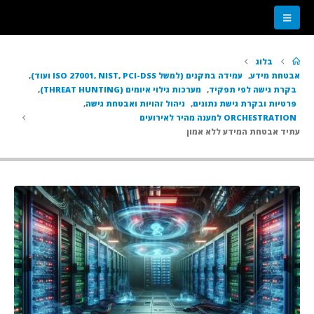
בלוג
אבטחת מידע
,
עמידה בתקנים (למשל ISO 27001, NIST, PCI-DSS ועוד)
,
בקרת גישה לפי תפקיד
,
מערכות גילוי איומים (THREAT HUNTING)
,
פרטיות ובקרת גישת נתונים
,
ניהול זהויות ואבטחת גישה
,
ORCHESTRATION למענה מהיר לאירועים
עתיד אבטחת המידע ללא אמון