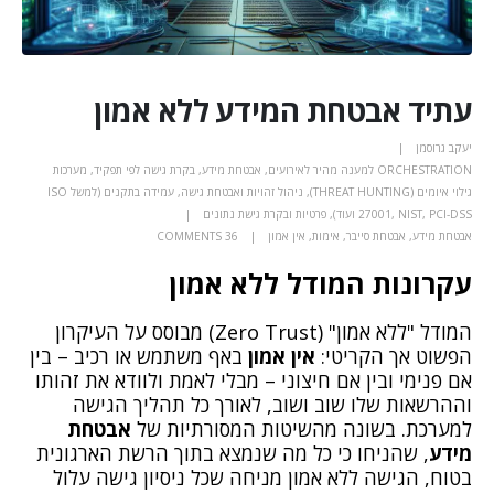
עתיד אבטחת המידע ללא אמון
יעקב גרוסמן
ORCHESTRATION למענה מהיר לאירועים
,
אבטחת מידע
,
בקרת גישה לפי תפקיד
,
מערכות
גילוי איומים (THREAT HUNTING)
,
ניהול זהויות ואבטחת גישה
,
עמידה בתקנים (למשל ISO
27001, NIST, PCI-DSS ועוד)
,
פרטיות ובקרת גישת נתונים
אבטחת מידע
,
אבטחת סייבר
,
אימות
,
אין אמון
36 COMMENTS
עקרונות המודל ללא אמון
המודל "ללא אמון" (Zero Trust) מבוסס על העיקרון
הפשוט אך הקריטי:
אין אמון
באף משתמש או רכיב – בין
אם פנימי ובין אם חיצוני – מבלי לאמת ולוודא את זהותו
וההרשאות שלו שוב ושוב, לאורך כל תהליך הגישה
למערכת. בשונה מהשיטות המסורתיות של
אבטחת
מידע
, שהניחו כי כל מה שנמצא בתוך הרשת הארגונית
בטוח, הגישה ללא אמון מניחה שכל ניסיון גישה עלול