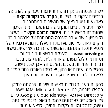
מתחבר.
יישום אבטחה בענן דורש התייחסות מעמיקה לארבעה
מרכיבים עיקריים: ראשית,
בקרה על נקודות קצה
–
באמצעות ניטור רציף של מכשירים המתחברים
לשירותים ארגוניים ומתן גישה בהתאם לרמת הסיכון
שהוגדרה מראש. שנית,
אימות מבוסס הקשר
– כאשר
כל ניסיון גישה עובר הערכה המבוססת על פרמטרים כמו
מיקום גיאוגרפי, סוג מערכת ההפעלה, רמת עדכניות של
אנטי-וירוס, והתנהגות המשתמש עד כה. שלישית,
גישת
least privilege
– הענקת הרשאות מינימליות
ונקודתיות לכל משתמש או תהליך, לזמן קצוב בלבד.
רביעית, אחידות בשכבת האבטחה – כך שכל גישה,
אפליקציה, שירות או נתון, יאובטחו באותה רמת קפדנות
ללא הבדל בין תשתית מקומית או מבוססת ענן.
ספקיות הענן הגדולות מציעות שירותי אבטחה כחלק
מהפלטפורמה, כגון AWS IAM, Microsoft Azure
Active Directory ו-Google Cloud Identity. כלים
אלו מאפשרים לארגונים להגדיר באופן דינמי מדיניות
גישה, לנהל זהויות בקלות יחסית, ולבצע
אימות