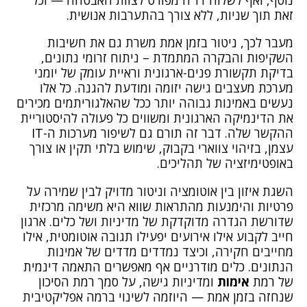
זאת תוך שניות, ללא צורך בהתערבות אנושית.
מעבר לכך, ניטור בזמן אמת משרת גם את חשיבות
השקיפות והבקרה המתמדת – ניתוח זרומי נתונים,
בדיקת תקשורת פנים-ארגונית וראיית עומק של יומני
מערכת מעצבים גישה יזומה ומודעת להגנה. כל אלו
נעשים באמינות גבוהה יותר ככל שהאלגוריתמים מכירים
את הדינמיקה הארגונית ומשווים כל פעולה להיסטוריית
ההקשר שלה. דבר זה תורם גם לשיפור מערכות ה-IT
עצמן, בזיהוי צווארי בקבוק, שימוש בלתי תקין או צורך
באופטימיזציה של תהליכים.
השגת איזון בין אוטומציה וניטור מדויק לבין שמירה על
פרטיות והימנעות מהתראות שווא היא משימה מרכזית
שדורשת הגדרה מדוקדקת של מדיניות ושל כלים. ארגון
חייב לקבוע אילו אירועים יפעילו תגובה אוטומטית, אילו
מחייבים חקירה, וכיצד נמדדים מדדים של אמינות
הנתונים. כלים מודרניים אף מאפשרים התאמה דינמית
של רמת
אימות
ומדיניות גישה, על סמך רמת הסיכון
שנחזה בזמן אמת — היוזמה לשינוי ברמה אפליקטיבית