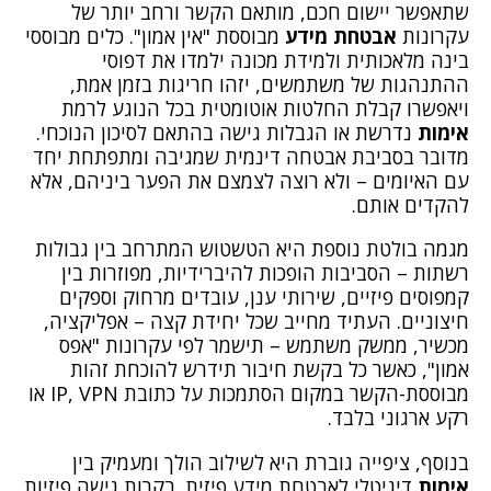
שתאפשר יישום חכם, מותאם הקשר ורחב יותר של
בלוג וחדשות
עקרונות
אבטחת מידע
מבוססת "אין אמון". כלים מבוססי
בינה מלאכותית ולמידת מכונה ילמדו את דפוסי
קטגוריות מומלצות
ההתנהגות של משתמשים, יזהו חריגות בזמן אמת,
מאג דיגיטל
ויאפשרו קבלת החלטות אוטומטית בכל הנוגע לרמת
אבטחת Web ו-API
אימות
נדרשת או הגבלות גישה בהתאם לסיכון הנוכחי.
אבטחת תחנות קצה
מדובר בסביבת אבטחה דינמית שמגיבה ומתפתחת יחד
ניהול סיכונים
עם האיומים – ולא רוצה לצמצם את הפער ביניהם, אלא
אבטחת מידע
להקדים אותם.
בדיקות חדירה
מגמה בולטת נוספת היא הטשטוש המתרחב בין גבולות
רשתות – הסביבות הופכות להיברידיות, מפוזרות בין
קמפוסים פיזיים, שירותי ענן, עובדים מרחוק וספקים
חיצוניים. העתיד מחייב שכל יחידת קצה – אפליקציה,
מכשיר, ממשק משתמש – תישמר לפי עקרונות "אפס
אמון", כאשר כל בקשת חיבור תידרש להוכחת זהות
מבוססת-הקשר במקום הסתמכות על כתובת IP, VPN או
רקע ארגוני בלבד.
כל הזכויות שמורות לתאגיד מאג אחד בע"מ 2016 - 2026 ©
בנוסף, ציפייה גוברת היא לשילוב הולך ומעמיק בין
אימות
דיגיטלי לאבטחת מידע פיזית. בקרות גישה פיזיות