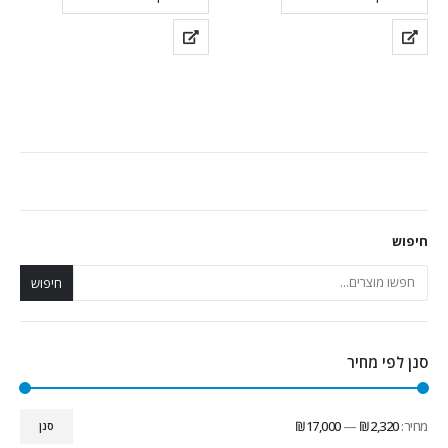
תחומי השירות שלנו
חיפוש
אבטחת רשתות
אבטחת יישומים
חיפוש
ניהול זהויות וגישה
התמודדות עם אירועים
אבטחת מידע פיזית
כלים וטכנולוגיות נלווים
סנן לפי מחיר
משאבי החברה
מחיר:
₪2,320
—
₪17,000
סנן
צור קשר