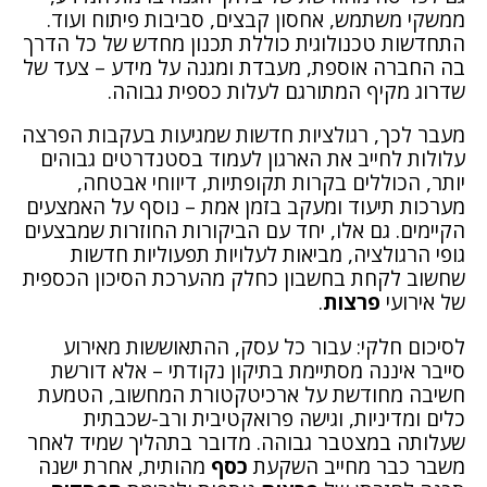
ממשקי משתמש, אחסון קבצים, סביבות פיתוח ועוד.
התחדשות טכנולוגית כוללת תכנון מחדש של כל הדרך
בה החברה אוספת, מעבדת ומגנה על מידע – צעד של
שדרוג מקיף המתורגם לעלות כספית גבוהה.
מעבר לכך, רגולציות חדשות שמגיעות בעקבות הפרצה
עלולות לחייב את הארגון לעמוד בסטנדרטים גבוהים
יותר, הכוללים בקרות תקופתיות, דיווחי אבטחה,
מערכות תיעוד ומעקב בזמן אמת – נוסף על האמצעים
הקיימים. גם אלו, יחד עם הביקורות החוזרות שמבצעים
גופי הרגולציה, מביאות לעלויות תפעוליות חדשות
שחשוב לקחת בחשבון כחלק מהערכת הסיכון הכספית
של אירועי
פרצות
.
לסיכום חלקי: עבור כל עסק, ההתאוששות מאירוע
סייבר איננה מסתיימת בתיקון נקודתי – אלא דורשת
חשיבה מחודשת על ארכיטקטורת המחשוב, הטמעת
כלים ומדיניות, וגישה פרואקטיבית ורב-שכבתית
שעלותה במצטבר גבוהה. מדובר בתהליך שמיד לאחר
משבר כבר מחייב השקעת
כסף
מהותית, אחרת ישנה