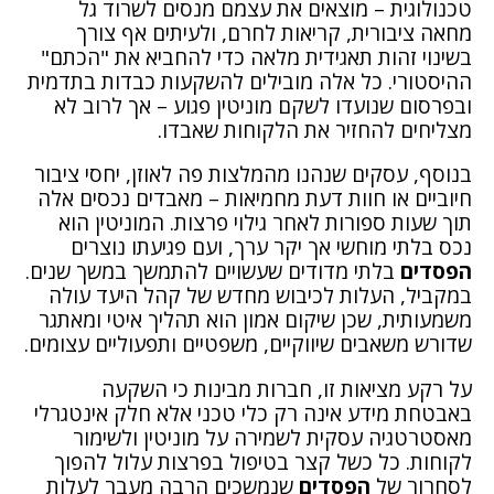
טכנולוגית – מוצאים את עצמם מנסים לשרוד גל
מחאה ציבורית, קריאות לחרם, ולעיתים אף צורך
בשינוי זהות תאגידית מלאה כדי להחביא את "הכתם"
ההיסטורי. כל אלה מובילים להשקעות כבדות בתדמית
ובפרסום שנועדו לשקם מוניטין פגוע – אך לרוב לא
מצליחים להחזיר את הלקוחות שאבדו.
בנוסף, עסקים שנהנו מהמלצות פה לאוזן, יחסי ציבור
חיוביים או חוות דעת מחמיאות – מאבדים נכסים אלה
תוך שעות ספורות לאחר גילוי פרצות. המוניטין הוא
נכס בלתי מוחשי אך יקר ערך, ועם פגיעתו נוצרים
הפסדים
בלתי מדודים שעשויים להתמשך במשך שנים.
במקביל, העלות לכיבוש מחדש של קהל היעד עולה
משמעותית, שכן שיקום אמון הוא תהליך איטי ומאתגר
שדורש משאבים שיווקיים, משפטיים ותפעוליים עצומים.
על רקע מציאות זו, חברות מבינות כי השקעה
באבטחת מידע אינה רק כלי טכני אלא חלק אינטגרלי
מאסטרטגיה עסקית לשמירה על מוניטין ולשימור
לקוחות. כל כשל קצר בטיפול בפרצות עלול להפוך
לסחרור של
הפסדים
שנמשכים הרבה מעבר לעלות