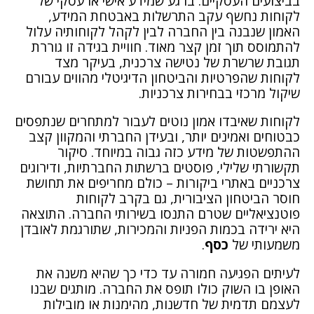
בביצועים העסקיים. ברגע שמידע אישי או עסקי של
לקוחות נחשף עקב התרשלות באבטחת המידע,
האמון שנבנה בין החברה לבין לקהל לקוחותיה עלול
להתמוסס תוך זמן קצר מאוד. חוויית בגידה זו גוררת
תגובת שרשרת של נטישה צרכנית, בעיקר מצד
לקוחות שהפרטיות והביטחון הדיגיטלי מהווים עבורם
שיקול מרכזי בבחירות צרכניות.
לקוחות שאיבדו אמון נוטים לעבור למתחרים שנתפסים
כבטוחים ואמינים יותר, ובעידן החברתי והמקוון קצב
ההתפשטות של מידע כזה גבוה במיוחד. סיקור
תקשורתי שלילי, פוסטים ברשתות החברתיות, ודירוגים
צרכניים באתרי ביקורות – כולם מחריפים את תחושת
חוסר הביטחון הציבורית, גם בקרב לקוחות
פוטנציאליים שטרם התנסו בשירותי החברה. התוצאה
היא ירידה בכמות הפניות והמכירות, שתורגמת לאובדן
משמעותי של
כסף
.
לעיתים הפגיעה חמורה עד כדי כך שהיא משנה את
האופן בו השוק כולו תופס את החברה. מותגים שבנו
לעצמם תדמית של חדשנות, מהימנות או מובילות