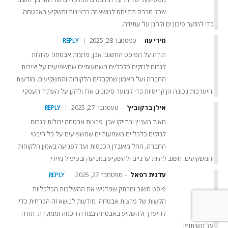
בלוג וחדשות
שכל חברה תתייחס לנושא זה ברצינות ותשקיע באבטחה
כדי למזער סיכונים ולהגן על עתידה.
קטגוריות מומלצות
מירי עוז
ספטמבר 28, 2025
REPLY
מאג דיגיטל
תודה על הפוסט החשוב! אכן, פרצות אבטחה עלולות
אבטחת Web ו-API
אבטחת תחנות קצה
לגרום לנזקים כלכליים משמעותיים שמשפיעים על יציבות
ניהול סיכונים
החברה ועל האמון שמקבלים הלקוחות והמשקיעים. מודעות
אבטחת מידע
והיערכות נכונה הן קריטיות כדי למזער סיכונים אלו ולהגן על העתיד העסקי.
בדיקות חדירה
אילן ברקוביץ'
ספטמבר 27, 2025
REPLY
מאוד מעניין ומדויק! אכן, פרצות אבטחה יכולות לגרום
לנזקים כלכליים משמעותיים שמשפיעים על כל היבטי
החברה, החל מאובדן הכנסות ועד לפגיעה באמון הלקוחות
והמשקיעים. חשוב להיות ערניים ולהשקיע במניעה ובטיפול מיידי.
עדנית רפאל
ספטמבר 27, 2025
REPLY
פוסט חשוב ומרתק שמדגיש את ההשלכות הכלכליות
הקשות של פרצות אבטחה. מודעות לנושא זה הכרחית כדי
כל הזכויות שמורות לתאגיד מאג אחד בע"מ 2016 - 2026 ©
להיערך ולהשקיע באבטחה בצורה חכמה וממוקדת. תודה
על השיתוף!