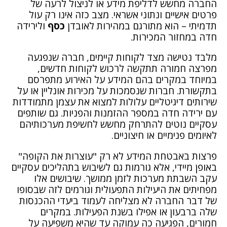
החברה מחשש לדליפת מידע או לניצול לרעה של
פרטים אישיים ונתוני אשראי. מצב כזה אינו רק עול
תדמיתי – הוא מתורגם במהירות לאובדן
כסף
ולירידה
חדה במחזור המכירות.
מלבד נטישה מצד לקוחות קיימים, חברה שנפגעה
מפרצה חמורה תתקשה לרכוש לקוחות חדשים,
במיוחד במקרים בהם המידע על האירוע מתפרסם
בתקשורת. חברות שנסמכות על מכירות אונליין או על
שירותים דיגיטליים עלולות למצוא את עצמן מתמודדות
עם ירידה חדה במספר ההזמנות והפניות. גם שותפים
עסקיים נוטים להתרחק מחשש לחשיפת מערכותיהם
לאיומים פנימיים או חיצוניים.
פרצות באבטחת המידע לא רק "עוצרות את הקופה"
באופן מיידי, אלא גורמות גם לשיבוש בתהליכים עסקיים
עקב השבתת מערכות לזמן ממושך. שיבושים אלו
מפחיתים את היעילות התפעולית וגורמים לזה שבסופו
של דבר החברה לא מצליחה לעמוד ביעדי ההכנסות
שלה ברבעון או אפילו בשנת הפעילות. במקרים
חמורים, הפגיעה כה עמוקה עד שהיא משפיעה על