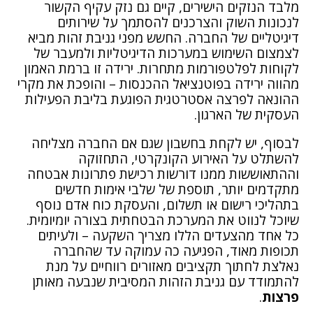
מלבד הנזקים הישירים, קיים גם נזק עקיף הקשור
לנכונות השוק והצרכנים להסתמך על שירותים
דיגיטליים של החברה. החשש מפני גניבת זהות מביא
לצמצום השימוש במערכות הדיגיטליות ולמעבר של
לקוחות לפלטפורמות מתחרות. ירידה זו ברמת האמון
מהווה ירידה בפוטנציאל ההכנסות – והופכת את מקרי
ההונאה לפרצה אסטרטגית הפוגעת בליבת הפעילות
העסקית של הארגון.
לבסוף, יש לקחת בחשבון שגם אם החברה מצליחה
להשתלט על האירוע הקונקרטי, התחזוקה
וההתאוששות ממנו דורשות רכישת פתרונות אבטחה
מתקדמים יותר, תוספת של שלבי אימות חדשים
בתהליכי רישום או תשלום, והעסקת כוח אדם נוסף
שיוכל לנווט את המערכת הבטחתית בצורה יומיומית.
כל אחד מהצעדים הללו מצריך השקעה – ולעיתים
תכופות מאוד, הפגיעה כה עמוקה עד שהחברה
נאלצת לחתוך תקציבים מאזורים רווחיים על מנת
להתמודד עם גניבת הזהות המסיבית שנבעה מאותן
פרצות
.