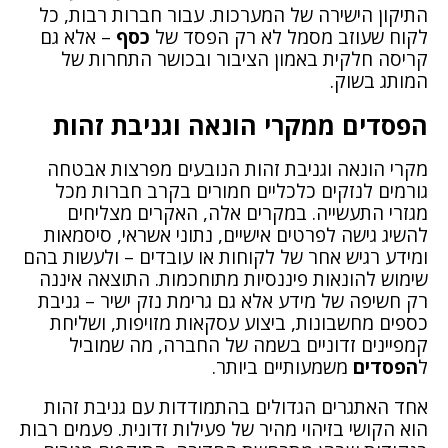
התיקון הישירה של המערכות. עבור חברות רבות, כל
לקוח שעוזב מסמל לא רק הפסד של
כסף
– אלא גם
קריסה חלקית באמון הציבור ובכושר התחרות של
המותג בשוק.
הפסדים ממקרי הונאה וגניבת זהות
מקרי הונאה וגניבת זהות הנובעים מפרצות אבטחה
גורמים לנזקים כלכליים חמורים בקרב חברות מכל
מגזרי התעשייה. במקרים אלה, האקרים מצליחים
להשיג גישה לפרטים אישיים, נתוני אשראי, סיסמאות
ומידע רגיש אחר של לקוחות או עובדים – ולעשות בהם
שימוש להונאות פיננסיות מתוחכמות. התוצאה איננה
רק חשיפה של מידע אלא גם גרימת נזק ישיר – גניבת
כספים מחשבונות, ביצוע עסקאות מזויפות, ושליחת
קמפיינים זדוניים בשמה של החברה, מה שמוביל
ל
הפסדים
משמעותיים ביותר.
אחד האתגרים הגדולים בהתמודדות עם גניבת זהות
הוא הקושי בזיהוי מהיר של פעילות זדונית. פעמים רבות