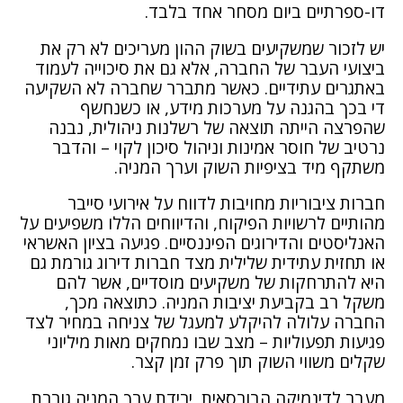
דו-ספרתיים ביום מסחר אחד בלבד.
יש לזכור שמשקיעים בשוק ההון מעריכים לא רק את
ביצועי העבר של החברה, אלא גם את סיכוייה לעמוד
באתגרים עתידיים. כאשר מתברר שחברה לא השקיעה
די בכך בהגנה על מערכות מידע, או כשנחשף
שהפרצה הייתה תוצאה של רשלנות ניהולית, נבנה
נרטיב של חוסר אמינות וניהול סיכון לקוי – והדבר
משתקף מיד בציפיות השוק וערך המניה.
חברות ציבוריות מחויבות לדווח על אירועי סייבר
מהותיים לרשויות הפיקוח, והדיווחים הללו משפיעים על
האנליסטים והדירוגים הפיננסיים. פגיעה בציון האשראי
או תחזית עתידית שלילית מצד חברות דירוג גורמת גם
היא להתרחקות של משקיעים מוסדיים, אשר להם
משקל רב בקביעת יציבות המניה. כתוצאה מכך,
החברה עלולה להיקלע למעגל של צניחה במחיר לצד
פגיעות תפעוליות – מצב שבו נמחקים מאות מיליוני
שקלים משווי השוק תוך פרק זמן קצר.
מעבר לדינמיקה הבורסאית, ירידת ערך המניה גוררת