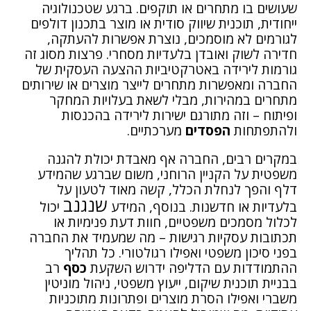
שעושים בו מתחרים או תוקפים. ברגע שטכנולוגיה
ייחודית, תוכנית שיווק סודית או מוצר בתכנון דולפים
לגורמים לא מוסמכים, נוצרת אפשרות להעתקה,
חדירה לשוק ואובדן בלעדיות מסחרי. פרצות מסוג זה
גורמות לירידה באטרקטיביות ההצעה העסקית של
החברה ומאפשרות מתחרים לייצר מוצרים או שירותים
מתחרים במהירות, מבלי לשאת בעלויות המחקר
ופיתוח – וזה מתורגם ישירות לירידה בהכנסות
ולהתפתחות
הפסדים
מערכתיים.
במקרים רבים, החברה אף מאבדת יכולת להגנה
משפטית על הקניין הרוחני, משום שברגע שהמידע
דלף והפך לנחלת הכלל, קשה מאוד לטעון על
שנגנב
בלעדיות או חדשנות. בנוסף, המידע
יכול
לכלול מסמכים משפטיים, חוות דעת פנימיות או
תכתובות עסקיות רגישות – מה שמעמיד את החברה
בפני סיכון משפטי ואפילו רגולטורי. כל תהליך
ההתמודדות עם הדליפה ידרוש השקעת
כסף
רב
בבניית תוכנית שיקום, ייעוץ משפטי, ניהול מוניטין
משברי ואפילו הסרת מוצרים ופתרונות מתוכניות