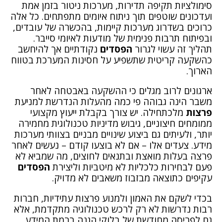
סימולציות תקיפה תדירות, מערכות ניטור בזמן אמת
ועדכונים שוטפים תוך ניתוח איומים מתפתחים. כל אלה
כרוכים בשדרוג מערכות קיימות, בהכשרה של עובדים,
ובפיתוח תרבות פנימית של מודעות לאיומי סייבר.
תהליך זה עשוי לגרור
הפסדים
נקודתיים אך להיחשב
כהשקעה קריטית שתשפיע על חסינות המערכת בטווח
הארוך.
ארגונים לרוב מגלים כי ההשקעה באבטחה לאחר
משבר הינה גבוהה פי כמה מהעלות הנדרשת למניעת
פרצות
מלכתחילה. יש צורך בקבלת ייעוץ מקצועי
ממומחים חיצוניים, גיבוש מדיניות טכנולוגית מחמירה
יותר, ולעיתים גם ביצוע שינויים מבניים בצוותי מערכות
מידע. צעדים אלו – אם לא בוצעו קודם – נעשים לאחר
פרצה בעלות מואצת ובתנאים לחוצים, מה שמביא לא
פעם לבחירות כלכליות לא מיטביות וליצירת
הפסדים
עקיפים כתוצאה מבזבוז משאבים לא מדויק.
בכדי לשקם את האמון ולמנוע פרצות עתידיות, חברות
רבות נדרשות לא רק לרכש טכנולוגיה מתקדמת, אלא
גם לפריסה מחודשת של בלוקי הגנה ברמת המידע,