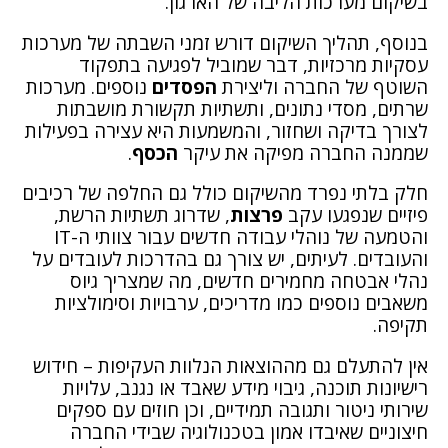
בשיקום מערכות הליבה של הארגון.
בנוסף, תהליך השיקום דורש זמני השבתה של מערכות
עסקיות מרכזיות, דבר שמוביל לפגיעה בתפקוד
השוטף של החברה וליצירת
הפסדים
נוספים. מערכות
שרתים, מסדי נתונים, ותשתיות תקשורת מושבתות
לצורך בדיקה ושחזור, והמשמעות היא עצירה בפעילות
שממנה החברה מפיקה את עיקר
הכסף
.
חלק בלתי נפרד מהשיקום כולל גם החלפה של רכיבים
פיזיים שנפגעו עקב
פרצות
, שדרוג תשתיות הרשת,
והטמעה של נוהלי עבודה חדשים עבור צוותי ה-IT
והעובדים. לעיתים, יש צורך גם בהדרכות לעובדים על
נהלי אבטחה מחמירים חדשים, מה שמצריך גיוס
משאבים נוספים כמו מדריכים, ערבויות וסימולציות
תקיפה.
אין להתעלם גם מההוצאות הנלוות העקיפות – חידוש
רישיונות תוכנה, גיבוי מידע שאבד או נגנב, עלויות
שירותי ניטור ותגובה תמידיים, וכן חוזים עם ספקים
חיצוניים שאיבדו אמון בטכנולוגיה שבידי החברה