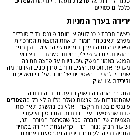
סכנה לחזרתן של
פרצות
נוספות ולגרימת
הפסדים
כלכליים כפולים.
ירידה בערך המניות
כאשר חברת טכנולוגיה או מוסד פיננסי גדול סובלים
מפרצות אבטחה חמורות, אחת התוצאות המרכזיות
היא ירידה חדה בערך המניות שלהן. שוק ההון מגיב
במהירות למידע שלילי, במיוחד כשמדובר באירוע
הפוגע באמון המשקיעים. דיווח על פרצה חמורה
מערער את תפיסת היציבות והביטחון סביב הארגון, מה
שמוביל למכירה מאסיבית של מניות על ידי משקיעים,
ולירידת שווי שוק.
התגובה המהירה בשוק נובעת מהבנה ברורה
שהתמודדות עם פרצות כאלה מלווה לא רק ב
הפסדים
פיננסיים בטווח הקצר – אלא גם בהשלכות ארוכות
טווח שמשפיעות על הרווחיות, המוניטין, ושיעורי
הצמיחה של החברה. ככל שהפרצה חמורה יותר,
ושיעור הנזק גבוה יותר – כך עוצמת הירידה במחיר
המניה גדלה. לעיתים, הירידה מתבטאת באחוזים