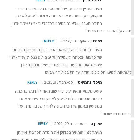
מאוד מעניין ומאיר עיניים! הפוסט מדגיש בצורה ברורה
ומקצועית עד כמה פרצות אבטחה יכולות לפגוע לא רק
בהיבט הטכני, אלא גם בהיבט הכלכלי והאמוני של הארגון.
תודה על התובנות החשובות!
שי דגן
אוקטובר 1, 2025
REPLY
תחומי השירות שלנו
מאוד נכון וחשוב להדגיש את ההשלכות הכספיות הכבדות
אבטחת רשתות
של פרצות אבטחה. לשמירה על יציבות פיננסית של הארגון
אבטחת יישומים
יש משמעות מכרעת, והמודעות לנושא תורמת באופן
ניהול זהויות וגישה
משמעותי למיגון הסיכונים. תודה על התובנות החשובות!
התמודדות עם אירועים
אבטחת מידע פיזית
מיכל ונחמיאס
ספטמבר 30, 2025
REPLY
כלים וטכנולוגיות נלווים
פוסט מעמיק ומאיר עיניים! חשוב מאוד להדגיש עד כמה
פרצות אבטחה יכולות לפגוע לא רק בכספים אלא גם
משאבי החברה
במוניטין ובאמון שהחברה בונה לאורך שנים. תודה על
צור קשר
התובנות החשובות!
בואו לעבוד אצלנו
שירן בר
ספטמבר 29, 2025
REPLY
על עצמנו
מוצרי החברה
מאמר מצוין שמאיר במדויק את חומרת הפרצות ואיך הן
קשרי משקיעים
משפיעות ישירות על ההיבטים הכלכליים של הארגון. חשוב