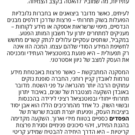
עתידיות, מה שמוביל להאטה בקצב הצמיחה.
לעיתים, כאשר מדובר ביצואנים או בחברות גלובליות
הפועלות בשוק תחרותי – פרצות שדרכן דולפים מבנים
הנדסיים, מיפוי שרשראות אספקה או מידע לקוחות –
מעניקים למתחרים יתרון על חשבון המותג הפגוע.
במקביל, שותפים עסקיים עלולים לנתק קשרים מחשש
לחשיפת המידע הסודי שלהם עצמו. המכה הזו אינה
רק תפעולית – היא פוגעת בפוטנציאל העתידי ומכניסה
את העסק למצב של ניוון אסטרטגי.
המסקנה המתבקשת – כאשר פרצות באבטחת מידע
גורמות לאובדן קניין רוחני, החברה סופגת נזקים
עמוקים הרבה יותר מהנראה על פני השטח. מדובר
באובדן השקעה מצטברת של שנים, באיבוד יתרון
תחרותי ייחודי ובפוטנציאל רציני לירידה בהכנסות
ובשווי השוק. כל אחד מהמרכיבים הללו הוא אבן יסוד
ביציבות העסק, ופגיעתו יוצרת תגובת שרשרת של
הפסדים
כספיים בטווח מידי וארוך. השקעה מקדימה
בהגנת המידע, זיהוי סיכונים פנימיים וסגירת פרצות
קריטיות – היא הדרך היחידה להבטיח שמידע קריטי