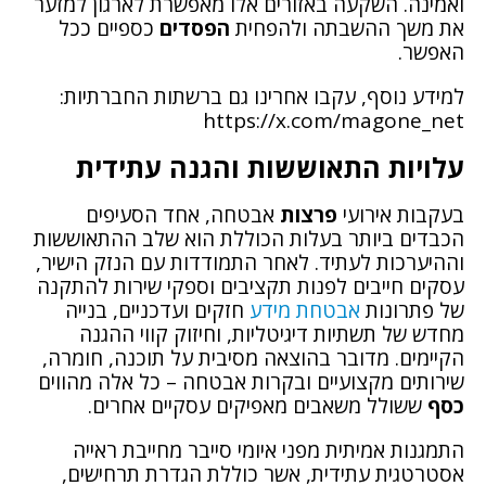
ואמינה. השקעה באזורים אלו מאפשרת לארגון למזער
את משך ההשבתה ולהפחית
הפסדים
כספיים ככל
האפשר.
למידע נוסף, עקבו אחרינו גם ברשתות החברתיות:
https://x.com/magone_net
עלויות התאוששות והגנה עתידית
בעקבות אירועי
פרצות
אבטחה, אחד הסעיפים
הכבדים ביותר בעלות הכוללת הוא שלב ההתאוששות
וההיערכות לעתיד. לאחר התמודדות עם הנזק הישיר,
עסקים חייבים לפנות תקציבים וספקי שירות להתקנה
של פתרונות
אבטחת מידע
חזקים ועדכניים, בנייה
מחדש של תשתיות דיגיטליות, וחיזוק קווי ההגנה
הקיימים. מדובר בהוצאה מסיבית על תוכנה, חומרה,
שירותים מקצועיים ובקרות אבטחה – כל אלה מהווים
כסף
ששולל משאבים מאפיקים עסקיים אחרים.
התמגנות אמיתית מפני איומי סייבר מחייבת ראייה
אסטרטגית עתידית, אשר כוללת הגדרת תרחישים,