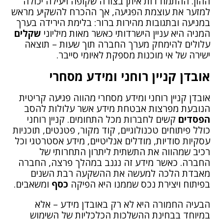
ההון. ההתמודדות איתן בצורה שקופה ויעילה יכולה
למזער את עוצמת הפגיעה, אך ההכרח להשקיע מראש
במניעה ובתגובות מהירות ברור: בלימת הירידה בערך
המניה היא עניין הישרדותי כאשר מאות מיליוני
שקלים
עלולים להימחק מערך החברה תוך שעות – תוצאה
ישירה של אי מוכנות מספקת לאיומי סייבר.
אובדן קניין רוחני ומידע מסחרי
אובדן קניין רוחני ומידע מסחרי מהווה פגיעה קריטית
הנובעת מפרצות אבטחת מידע אשר עלולות להסב
הפסדים
קשים לחברות מכל התחומים. קניין רוחני
כולל פיתוחים טכנולוגיים, קוד מקור, פטנטים, תוכניות
עסקיות סודיות, מודלים אנליטיים, מידע אסטרטגי וכל
רכיב שמהווה את התשתית ליתרון התחרותי של
החברה. כאשר מידע זה נגנב במהלך פרצה, החברה
מאבדת הלכה למעשה את ההשקעה רבת השנים
בפיתוח ויצירת נכס שממנו היא הפיקה
כסף
ומשאבים.
הבעיה החמורה היא לא רק באובדן מידע – אלא
במיוחד בבחינת ההשלכות הכלכליות של השימוש