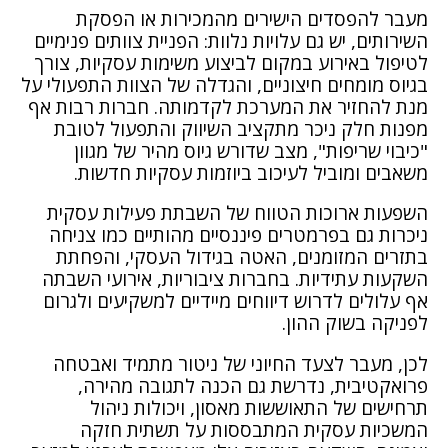
מעבר להפסדים הישירים מהמכירות או הפסקת
השירותים, יש גם עלויות נלוות: הפניית צוותים פנימיים
לטיפול באירוע במקום לביצוע משימות עסקיות, צורך
בגיוס מומחים חיצוניים, והגדלה של הצוות התפעולי על
מנת להחזיר את המערכת לקדמותה. חברות רבות אף
מפנות חלק ניכר מתקציב השיווק והתפעול לטובת
"כיבוי שריפות", מצב שדורש גיוס מהיר של מגוון
משאבים ומוביל לעיכוב ביוזמות עסקיות חדשות.
השפעות ארוכות הטווח של השבתת פעילות עסקית
ניכרות גם בפרמטרים פיננסיים מהותיים כמו צניחה
בתזרים המזומנים, האטה בגידול העסקי, והפחתת
השקעות עתידיות. בחברות ציבוריות, אירועי השבתה
אף עלולים לדרוש דיווחים מיידיים למשקיעים ולגרום
לפניקה בשוק ההון.
לכן, מעבר לצעד החיוני של
ניטור מתמיד
ואבטחה
פרואקטיבית, נדרשת גם הכנה לתגובה מהירה,
תרחישים של התאוששות מאסון, ויכולות ניהול
המשכיות עסקית המתבססות על תשתית חזקה