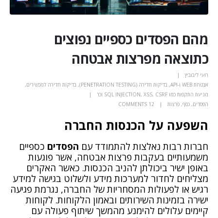
מהם הפסדים כספיים נפוצים
כתוצאה מפרצות אבטחה
רועי ליבוביץ
אבטחת WEB ו-API
,
בדיקות חדירה (PENETRATION TESTING)
,
בדיקות חדירה למכשירים
,
מניעת התקפות כמו SQL INJECTION, XSS, CSRF וכו'
הפסדים
,
כסף
,
פרצות
12 COMMENTS
השפעה על הכנסות החברה
חברות רבות נאלצות להתמודד עם
הפסדים
כספיים
משמעותיים בעקבות פרצות אבטחה, אשר פוגעות
באופן ישיר ביכולתן להניב הכנסות. כאשר האקרים
מצליחים לחדור למערכות מידע ולשלוט בגישה למידע
רגיש או לפעולות המסחריות של החברה, נגרמת פגיעה
ישירה בזמינות השירותים ובאמון הלקוחות. לקוחות
קיימים עלולים להימנע מהמשך שיתוף פעולה עם