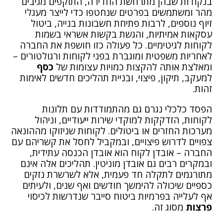
בנקודות שבהן מתרחשת החדירה, התוקפים מגיבים
מהר ומשתמשים בפרטים שנחטפו כדי לייצר מעגלי
זיוף נוספים, לרבות פתיחת חשבונות בנייה, ביטול
עסקאות אמיתיות, והגשת בקשות אשראי בשמות
לקוחות לגיטימיים. כל פעולה כזו חושפת את החברה
לאחריות משפטית ומוגברת בפני לקוחות ורגולטורים –
ומאלצת אותה להקצות כמויות עצומות של
כסף
למעקב, תיקון, פיצוי, ובניית תהליכים חדשים לאימות
זהות.
הפסד כלכלי נגרם גם מהתמודדות עם תלונות
לקוחות, הזדקקות למוקדי שירות ייעודיים, וניהול
מערכות החזרים או ביטולים. לקוחות שניזוקו מההונאה
צפויים לדרוש פיצויים, ובמקביל לחסל את קשריהם עם
החברה – אובדן לקוח הוא אובדן הכנסה עתידית,
ובמקרים רבים גם אובדן מוניטין. תהליכים אלה אינם
מתורגמים לתקלה חד פעמית, אלא לשרשרת נזקים
כספיים שיכולה להימשך חודשים ואף שנים, ולעיתים
אף לעלייה בפרמיות ביטוח סייבר שנדרשות לכיסוי
פרצות
מסוג זה.