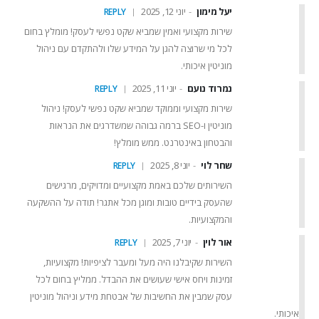
יעל מימון
יוני 12, 2025
REPLY
שירות מקצועי ואמין שמביא שקט נפשי לעסק! מומלץ בחום
לכל מי שרוצה להגן על המידע שלו ולהתקדם עם ניהול
מוניטין איכותי.
נמרוד נועם
יוני 11, 2025
REPLY
שירות מקצועי וממוקד שמביא שקט נפשי לעסק! ניהול
מוניטין ו-SEO ברמה גבוהה שמשדרגים את הנראות
והבטחון באינטרנט. ממש מומלץ!
שחר לוי
יוני 8, 2025
REPLY
השירותים שלכם באמת מקצועיים ומדויקים, מרגישים
שהעסק בידיים טובות ומוגן מכל אתגר! תודה על ההשקעה
והמקצועיות.
אור לוין
יוני 7, 2025
REPLY
השירות שקיבלנו היה מעל ומעבר לציפיות! מקצועיות,
זמינות ויחס אישי שעושים את ההבדל. ממליץ בחום לכל
עסק שמבין את החשיבות של אבטחת מידע וניהול מוניטין
איכותי.