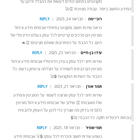
מקצועיים בתחום יכולים לעשות את ההבדל ולהגן על
המידע החשוב ביותר. עבודה מצוינת! 👏🚀
רוני יפה
פברואר 24, 2025
REPLY
נראה שירות חשוב ומקצועי במיוחד! אבטחת מידע וניהול
מוניטין הם מרכיבים קריטיים לכל עסק בעולם הדיגיטלי של
היום. כל הכבוד על הפתרונות שאתם מציעים! 👏🔥
תחומי השירות שלנו
עידו בן-חיים
פברואר 23, 2025
REPLY
אבטחת רשתות
שירות חיוני לכל עסק בעידן הדיגיטלי! אבטחת מידע וניהול
אבטחת יישומים
ניהול זהויות וגישה
מוניטין הם הבסיס לשמירה על הצלחה וביטחון ברשת. כל
התמודדות עם אירועים
הכבוד על השירות המקצועי! 🔒🚀
אבטחת מידע פיזית
תמר אורן
פברואר 21, 2025
כלים וטכנולוגיות נלווים
REPLY
שירות חיוני לכל עסק שרוצה לשמור על המוניטין והמידע
משאבי החברה
שלו מאובטח! 👏 שילוב של אבטחת מידע וניהול מוניטין
SEO זה בדיוק מה שצריך כדי להגן על העסק ולהבטיח
צור קשר
נוכחות דיגיטלית חזקה. כל הכבוד! 🚀🔒
בואו לעבוד אצלנו
על עצמנו
תמי שמיר
פברואר 18, 2025
REPLY
מוצרי החברה
נשמע שירות חשוב והכרחי לכל עסק! 🔒💡 אבטחת מידע
קשרי משקיעים