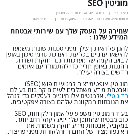
מוניטין SEO
רועי ליבוביץ
בניית אתרים
,
מאג דיגיטל
,
ניהול מוניטין
אבטחת מידע
,
מאג דיגיטל
,
ניהול מוניטין
,
שיווק דיגיטלי
90 COMMENTS
שמירה על העסק שלך עם שירותי אבטחת
המידע שלנו :
להגן על הארגון שלך מפני סכנות שונות משמעו
להישאר ערניים בכל עת. הערכת גורמי סיכון באופן
קבוע, הקמה של מערכות הגנה חזקות ושדרוג
ההגנות באופן תדיר כדי להתמודד עם איומים
חדשים בצורה יעילה.
מוניטין, אופטימיזציה למנועי חיפוש (SEO)
ואבטחת מידע משתלבים לעיתים קרובות בעולם
הדיגיטלי.
אלמנטים אלו חיוניים לעסקים כדי לנהל
את הנוכחות המקוונת שלהם בצורה אפקטיבית.
בעוד המוניטין משפיע על אמון הלקוחות, SEO
טוב מבטיח שהתוכן שלך יגיע לקהל רחב יותר.
במקביל, אבטחת מידע חזקה משמרת את
האינפורמציה של החברה והלקוחות מפני פריצות.