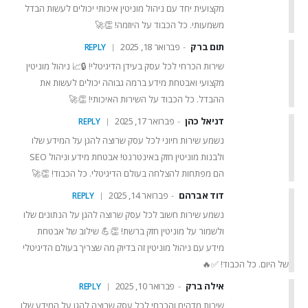
בלוג וחדשות
מקצועית יחד עם ניהול מוניטין איכותי יכולים לעשות הבדל
משמעותי. כל הכבוד על היוזמה! 👏🚀
קטגוריות מומלצות
תום ברק
פברואר 18, 2025
REPLY
מאג דיגיטל
שירות הכרחי לכל עסק בעידן הדיגיטלי! 🔒📈 ניהול מוניטין
אבטחת Web ו-API
מקצועי ואבטחת מידע ברמה גבוהה יכולים לעשות את
אבטחת תחנות קצה
ההבדל. כל הכבוד על השירות האיכותי! 👏🚀
ניהול סיכונים
אבטחת מידע
דניאל כהן
פברואר 17, 2025
REPLY
בדיקות חדירה
נשמע שירות חיוני לכל עסק שרוצה להגן על המידע שלו
ולבנות מוניטין חזק באינטרנט! אבטחת מידע וניהול SEO
הם מפתחות להצלחה בעולם הדיגיטלי. כל הכבוד! 👏🚀
דוד אברהם
פברואר 14, 2025
REPLY
נשמע שירות חשוב לכל עסק שרוצה להגן על הנתונים שלו
ולשמור על מוניטין חזק ברשת! 👏💪 שילוב של אבטחת
מידע עם ניהול מוניטין זה בדיוק מה שצריך בעולם הדיגיטלי
של היום. כל הכבוד! ✅🔥
כל הזכויות שמורות לתאגיד מאג אחד בע"מ 2016 - 2026 ©
אילה ברק
פברואר 10, 2025
REPLY
שירות מדהים והכרחי לכל עסק שרוצה להגן על המידע שלו