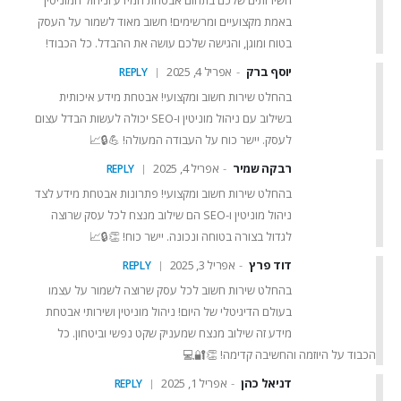
השירותים שלכם בתחום אבטחת המידע וניהול המוניטין
באמת מקצועיים ומרשימים! חשוב מאוד לשמור על העסק
בטוח ומוגן, והגישה שלכם עושה את ההבדל. כל הכבוד!
יוסף ברק
אפריל 4, 2025
REPLY
בהחלט שירות חשוב ומקצועי! אבטחת מידע איכותית
בשילוב עם ניהול מוניטין ו-SEO יכולה לעשות הבדל עצום
לעסק. יישר כוח על העבודה המעולה! 💪🔒📈
רבקה שמיר
אפריל 4, 2025
REPLY
בהחלט שירות חשוב ומקצועי! פתרונות אבטחת מידע לצד
ניהול מוניטין ו-SEO הם שילוב מנצח לכל עסק שרוצה
לגדול בצורה בטוחה ונכונה. יישר כוח! 👏🔒📈
דוד פרץ
אפריל 3, 2025
REPLY
בהחלט שירות חשוב לכל עסק שרוצה לשמור על עצמו
בעולם הדיגיטלי של היום! ניהול מוניטין ושירותי אבטחת
מידע זה שילוב מנצח שמעניק שקט נפשי וביטחון. כל
הכבוד על היוזמה והחשיבה קדימה! 👏🔐💻
דניאל כהן
אפריל 1, 2025
REPLY